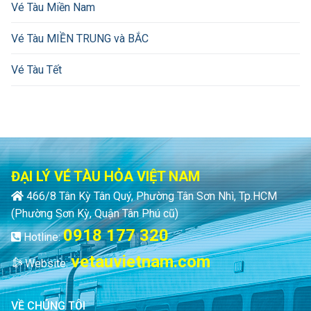
Vé Tàu Miền Nam
Vé Tàu MIỀN TRUNG và BẮC
Vé Tàu Tết
ĐẠI LÝ VÉ TÀU HỎA VIỆT NAM
466/8 Tân Kỳ Tân Quý, Phường Tân Sơn Nhì, Tp.HCM
(Phường Sơn Kỳ, Quận Tân Phú cũ)
0918 177 320
Hotline:
vetauvietnam.com
Website:
VỀ CHÚNG TÔI