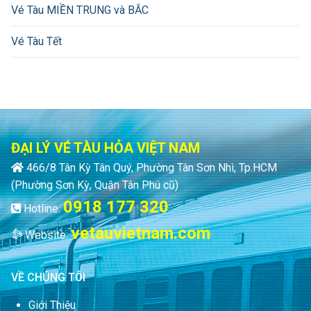
Vé Tàu MIỀN TRUNG và BẮC
Vé Tàu Tết
ĐẠI LÝ VÉ TÀU HỎA VIỆT NAM
466/8 Tân Kỳ Tân Quý, Phường Tân Sơn Nhì, Tp.HCM
(Phường Sơn Kỳ, Quận Tân Phú cũ)
0918 177 320
Hotline:
vetauvietnam.com
Website:
VỀ CHÚNG TÔI
Giới Thiệu