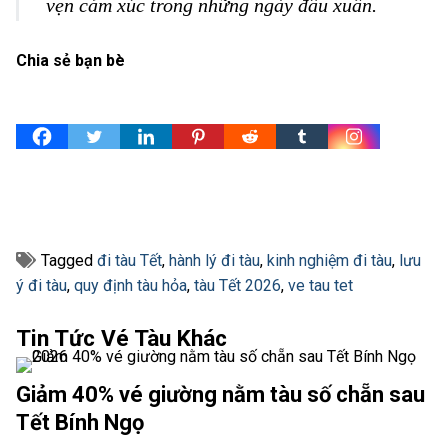
vẹn cảm xúc trong những ngày đầu xuân.
Chia sẻ bạn bè
Tagged
đi tàu Tết
,
hành lý đi tàu
,
kinh nghiệm đi tàu
,
lưu
ý đi tàu
,
quy định tàu hỏa
,
tàu Tết 2026
,
ve tau tet
Tin Tức Vé Tàu Khác
Giảm 40% vé giường nằm tàu số chẵn sau
Tết Bính Ngọ