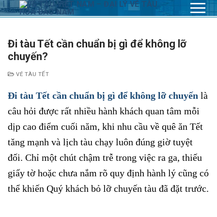
Chuyển
đến
nội
dung
Đi tàu Tết cần chuẩn bị gì để không lỡ
chuyến?
VÉ TÀU TẾT
Đi tàu Tết cần chuẩn bị gì để không lỡ chuyến
là
câu hỏi được rất nhiều hành khách quan tâm mỗi
dịp cao điểm cuối năm, khi nhu cầu về quê ăn Tết
tăng mạnh và lịch tàu chạy luôn đúng giờ tuyệt
đối. Chỉ một chút chậm trễ trong việc ra ga, thiếu
giấy tờ hoặc chưa nắm rõ quy định hành lý cũng có
thể khiến Quý khách bỏ lỡ chuyến tàu đã đặt trước.
Đi tàu Tết cần chuẩn bị gì