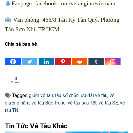
Fanpage:
facebook.com/vetaugiarevietnam
Văn phòng: 466/8 Tân Kỳ Tân Quý, Phường
Tân Sơn Nhì, TP.HCM
Chia sẻ bạn bè
0
Shares
Tagged
giảm vé tàu
,
tàu số chẵn
,
ưu đãi vé tàu
,
vé
giường nằm
,
vé tàu Bắc Trung
,
vé tàu sau Tết
,
vé tàu SE
,
vé
tàu TN
Tin Tức Vé Tàu Khác