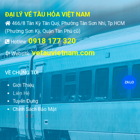
ĐẠI LÝ VÉ TÀU HỎA VIỆT NAM
466/8 Tân Kỳ Tân Quý, Phường Tân Sơn Nhì, Tp.HCM
(Phường Sơn Kỳ, Quận Tân Phú cũ)
0918 177 320
Hotline:
vetauvietnam.com
Website:
VỀ CHÚNG TÔI
ZALO
Giới Thiệu
Liên Hệ
Tuyển Dụng
Chính Sách Bảo Mật