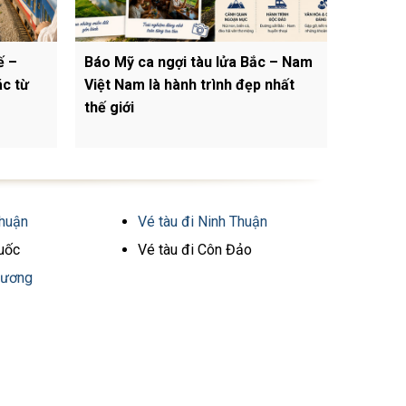
ế –
Báo Mỹ ca ngợi tàu lửa Bắc – Nam
ác từ
Việt Nam là hành trình đẹp nhất
thế giới
Thuận
Vé tàu đi Ninh Thuận
Quốc
Vé tàu đi Côn Đảo
Dương