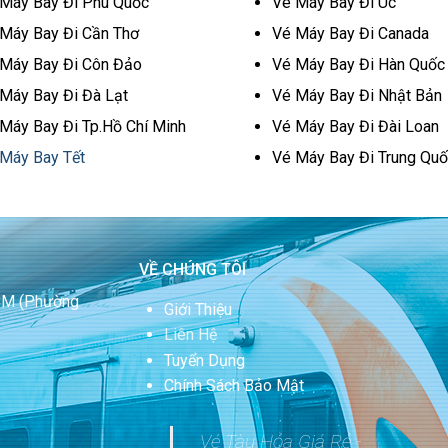
Máy Bay Đi Phú Quốc
Vé Máy Bay Đi Úc
Máy Bay Đi Cần Thơ
Vé Máy Bay Đi Canada
Máy Bay Đi Côn Đảo
Vé Máy Bay Đi Hàn Quốc
Máy Bay Đi Đà Lạt
Vé Máy Bay Đi Nhật Bản
Máy Bay Đi Tp.Hồ Chí Minh
Vé Máy Bay Đi Đài Loan
Máy Bay Tết
Vé Máy Bay Đi Trung Quố
VỀ CHÚNG TÔI
HCM
(Phường
Giới Thiệu
Liên Hệ
Tuyển Dụng
Chính Sách Bảo Mật
Vé Tàu Hỏa Giá Rẻ -