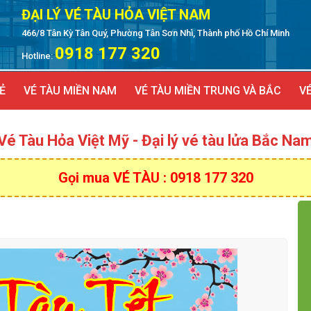
ĐẠI LÝ VÉ TÀU HỎA VIỆT NAM
466/8 Tân Kỳ Tân Quý, Phường Tân Sơn Nhì, Thành phố Hồ Chí Minh
0918 177 320
Hotline:
Ẻ
VÉ TÀU MIỀN NAM
VÉ TÀU MIỀN TRUNG VÀ BẮC
VÉ
Vé Tàu Hỏa Việt Mỹ - Đại lý vé tàu lửa Bắc Na
Gọi mua VÉ TÀU : 0918 177 320