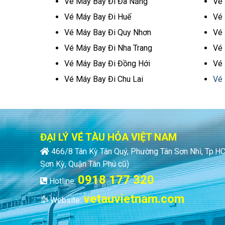
Vé Máy Bay Đi Đà Nẵng
Vé 
Vé Máy Bay Đi Huế
Vé 
Vé Máy Bay Đi Quy Nhơn
Vé 
Vé Máy Bay Đi Nha Trang
Vé 
Vé Máy Bay Đi Đồng Hới
Vé 
Vé Máy Bay Đi Chu Lai
Vé 
ĐẠI LÝ VÉ TÀU HỎA VIỆT NAM
466/8 Tân Kỳ Tân Quý, Phường Tân Sơn Nhì, Tp.
Sơn Kỳ, Quận Tân Phú cũ)
0918 177 320
Hotline:
vetauvietnam.com
Website: