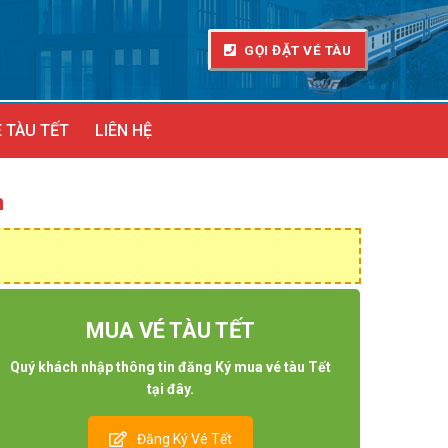
GỌI ĐẶT VÉ TÀU
 TÀU TẾT
LIÊN HỆ
m
MUA VÉ TÀU TẾT
Quý khách nhập thông tin đăng Ký mua vé tàu Tết
tại đây.
Đăng Ký Vé Tết