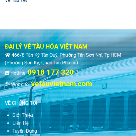
Vé Tàu Tết
ĐẠI LÝ VÉ TÀU HỎA VIỆT NAM
466/8 Tân Kỳ Tân Quý, Phường Tân Sơn Nhì, Tp.HCM
(Phường Sơn Kỳ, Quận Tân Phú cũ)
0918 177 320
Hotline:
vetauvietnam.com
Website:
VỀ CHÚNG TÔI
Giới Thiệu
Liên Hệ
Tuyển Dụng