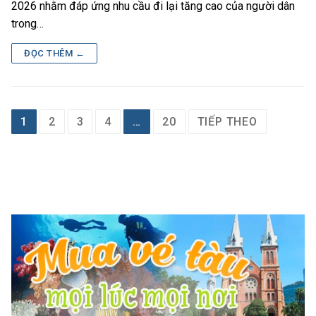
2026 nhằm đáp ứng nhu cầu đi lại tăng cao của người dân
trong…
ĐỌC THÊM ←
Phân
1
2
3
4
…
20
TIẾP THEO
trang
bài
viết