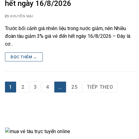
hết ngày 16/8/2026
KHUYẾN MẠI
Trước bối cảnh giá nhiên liệu trong nước giảm, nên Nhiều
đoàn tàu giảm 3% giá vé đến hết ngày 16/8/2026 – Đây là
cơ…
ĐỌC THÊM ←
Phân
1
2
3
4
…
25
TIẾP THEO
trang
bài
viết