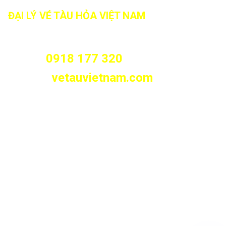
ĐẠI LÝ VÉ TÀU HỎA VIỆT NAM
466/8 Tân Kỳ Tân Quý, Phường Tân Sơn Nhì, Tp.HCM
(Phường Sơn Kỳ, Quận Tân Phú cũ)
0918 177 320
Hotline:
vetauvietnam.com
Website:
VỀ CHÚNG TÔI
Giới Thiệu
Liên Hệ
Tuyển Dụng
Chính Sách Bảo Mật
BẢN ĐỒ CHỈ ĐƯỜNG