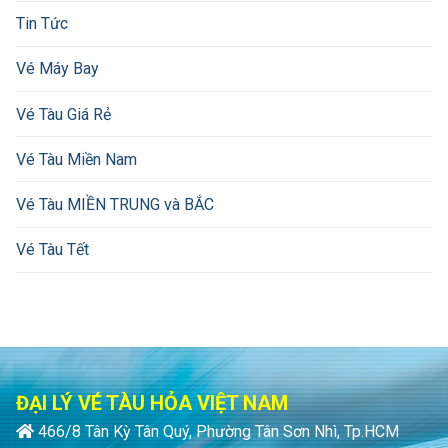
Tin Tức
Vé Máy Bay
Vé Tàu Giá Rẻ
Vé Tàu Miền Nam
Vé Tàu MIỀN TRUNG và BẮC
Vé Tàu Tết
ĐẠI LÝ VÉ TÀU HỎA VIỆT NAM
466/8 Tân Kỳ Tân Quý, Phường Tân Sơn Nhì, Tp.HCM