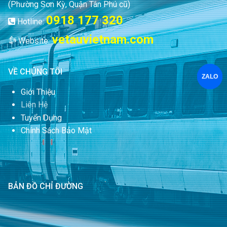
(Phường Sơn Kỳ, Quận Tân Phú cũ)
0918 177 320
Hotline:
vetauvietnam.com
Website:
VỀ CHÚNG TÔI
ZALO
Giới Thiệu
Liên Hệ
Tuyển Dụng
Chính Sách Bảo Mật
BẢN ĐỒ CHỈ ĐƯỜNG