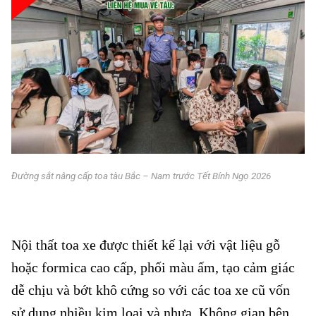
Đường sắt nâng cấp toa tàu Bắc – Nam trước Tết Bính Ngọ 2026
Đường sắt
nâng cấp toa tàu Bắc – Nam
Nội thất toa xe được thiết kế lại với vật liệu gỗ
hoặc formica cao cấp, phối màu ấm, tạo cảm giác
dễ chịu và bớt khô cứng so với các toa xe cũ vốn
sử dụng nhiều kim loại và nhựa. Không gian bên