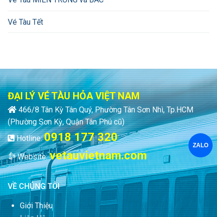
Vé Tàu Tết
ĐẠI LÝ VÉ TÀU HỎA VIỆT NAM
466/8 Tân Kỳ Tân Quý, Phường Tân Sơn Nhì, Tp.HCM
(Phường Sơn Kỳ, Quận Tân Phú cũ)
0918 177 320
Hotline:
ZALO
vetauvietnam.com
Website:
VỀ CHÚNG TÔI
Giới Thiệu