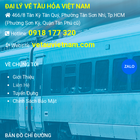
ĐẠI LÝ VÉ TÀU HỎA VIỆT NAM
466/8 Tân Kỳ Tân Quý, Phường Tân Sơn Nhì, Tp.HCM
(Phường Sơn Kỳ, Quận Tân Phú cũ)
0918 177 320
Hotline:
vetauvietnam.com
Website:
VỀ CHÚNG TÔI
ZALO
Giới Thiệu
Liên Hệ
Tuyển Dụng
Chính Sách Bảo Mật
BẢN ĐỒ CHỈ ĐƯỜNG