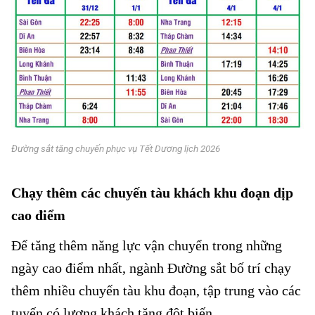
Đường sắt tăng chuyến phục vụ Tết Dương lịch 2026
Chạy thêm các chuyến tàu khách khu đoạn dịp
cao điểm
Để tăng thêm năng lực vận chuyển trong những
ngày cao điểm nhất, ngành Đường sắt bố trí chạy
thêm nhiều chuyến tàu khu đoạn, tập trung vào các
tuyến có lượng khách tăng đột biến.