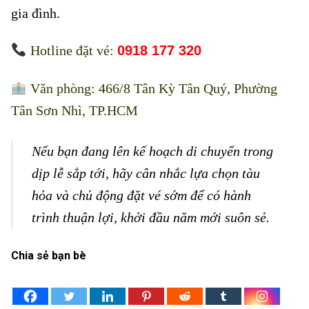
gia đình.
Hotline đặt vé:
0918 177 320
Văn phòng: 466/8 Tân Kỳ Tân Quý, Phường
Tân Sơn Nhì, TP.HCM
Nếu bạn đang lên kế hoạch di chuyển trong
dịp lễ sắp tới, hãy cân nhắc lựa chọn tàu
hỏa và chủ động đặt vé sớm để có hành
trình thuận lợi, khởi đầu năm mới suôn sẻ.
Chia sẻ bạn bè