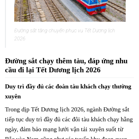
Đường sắt tăng chuyến phục vụ Tết Dương lịch
2026
Đường sắt chạy thêm tàu, đáp ứng nhu
cầu đi lại Tết Dương lịch 2026
Duy trì đầy đủ các đoàn tàu khách chạy thường
xuyên
Trong dịp Tết Dương lịch 2026, ngành Đường sắt
tiếp tục duy trì đầy đủ các đôi tàu khách chạy hằng
ngày, đảm bảo mạng lưới vận tải xuyên suốt từ
Bắc vào Nam cũng như các tuyến khu đoạn quan