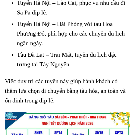
Tuyến Hà Nội – Lào Cai, phục vụ nhu cầu đi
Sa Pa dịp lễ.
Tuyến Hà Nội – Hải Phòng với tàu Hoa
Phượng Đỏ, phù hợp cho các chuyến du lịch
ngắn ngày.
Tàu Đà Lạt – Trại Mát, tuyến du lịch đặc
trưng tại Tây Nguyên.
Việc duy trì các tuyến này giúp hành khách có
thêm lựa chọn di chuyển bằng tàu hỏa, an toàn và
ổn định trong dịp lễ.