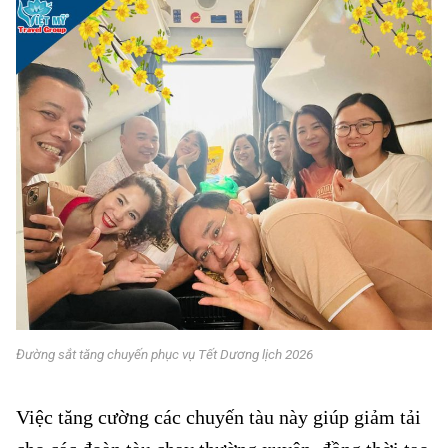
Đường sắt tăng chuyến phục vụ Tết Dương lịch 2026
Việc tăng cường các chuyến tàu này giúp giảm tải