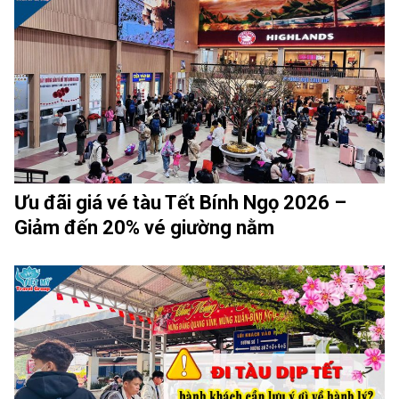
Ưu đãi giá vé tàu Tết Bính Ngọ 2026 –
Giảm đến 20% vé giường nằm