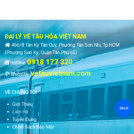
ĐẠI LÝ VÉ TÀU HỎA VIỆT NAM
466/8 Tân Kỳ Tân Quý, Phường Tân Sơn Nhì, Tp.HCM
(Phường Sơn Kỳ, Quận Tân Phú cũ)
0918 177 320
Hotline:
vetauvietnam.com
Website:
VỀ CHÚNG TÔI
Giới Thiệu
ZALO
Liên Hệ
Tuyển Dụng
Chính Sách Bảo Mật