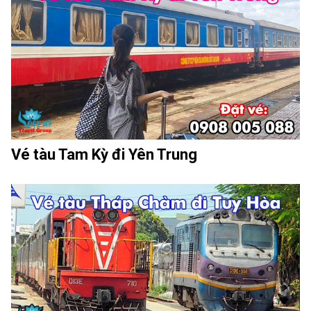
Vé tàu Tam Kỳ đi Yên Trung