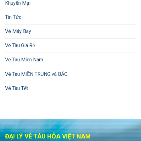
Khuyến Mại
Tin Tức
Vé Máy Bay
Vé Tàu Giá Rẻ
Vé Tàu Miền Nam
Vé Tàu MIỀN TRUNG và BẮC
Vé Tàu Tết
ĐẠI LÝ VÉ TÀU HỎA VIỆT NAM