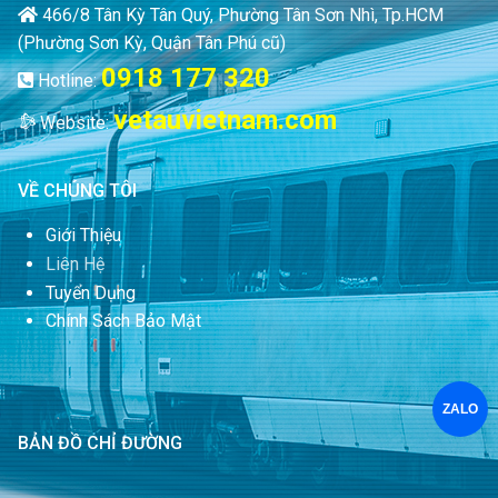
466/8 Tân Kỳ Tân Quý, Phường Tân Sơn Nhì, Tp.HCM
(Phường Sơn Kỳ, Quận Tân Phú cũ)
0918 177 320
Hotline:
vetauvietnam.com
Website:
VỀ CHÚNG TÔI
Giới Thiệu
Liên Hệ
Tuyển Dụng
Chính Sách Bảo Mật
ZALO
BẢN ĐỒ CHỈ ĐƯỜNG