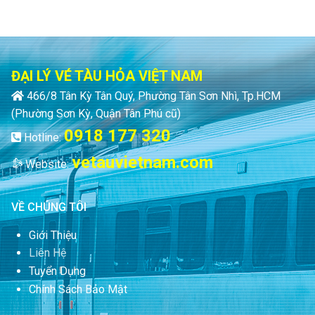
ĐẠI LÝ VÉ TÀU HỎA VIỆT NAM
466/8 Tân Kỳ Tân Quý, Phường Tân Sơn Nhì, Tp.HCM
(Phường Sơn Kỳ, Quận Tân Phú cũ)
0918 177 320
Hotline:
vetauvietnam.com
Website:
VỀ CHÚNG TÔI
Giới Thiệu
Liên Hệ
Tuyển Dụng
Chính Sách Bảo Mật