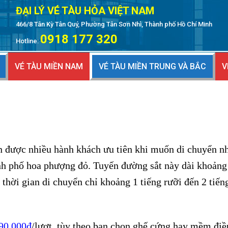
ĐẠI LÝ VÉ TÀU HỎA VIỆT NAM
466/8 Tân Kỳ Tân Quý, Phường Tân Sơn Nhì, Thành phố Hồ Chí Minh
0918 177 320
Hotline:
VÉ TÀU MIỀN NAM
VÉ TÀU MIỀN TRUNG VÀ BẮC
V
n được nhiều hành khách ưu tiên khi muốn di chuyển n
ành phố hoa phượng đỏ. Tuyến đường sắt này dài khoảng
thời gian di chuyển chỉ khoảng 1 tiếng rưỡi đến 2 tiến
 90.000đ
/lượt, tùy theo bạn chọn ghế cứng hay mềm điề