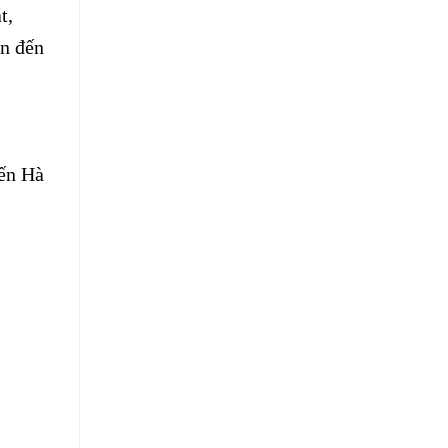
t,
ển đến
yến Hà