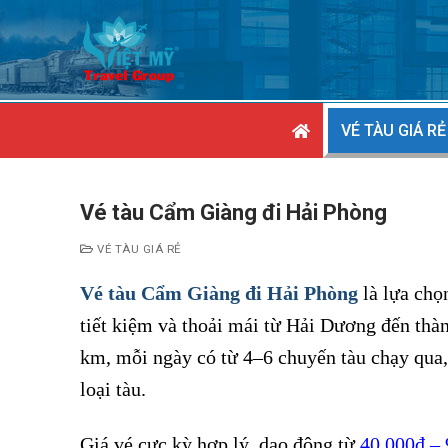
Chuyển
đến
nội
dung
VÉ TÀU GIÁ RẺ
Vé tàu Cẩm Giàng đi Hải Phòng
VÉ TÀU GIÁ RẺ
Vé tàu Cẩm Giàng đi Hải Phòng
là lựa chọ
tiết kiệm và thoải mái từ Hải Dương đến th
km, mỗi ngày có từ 4–6 chuyến tàu chạy qua, 
loại tàu.
Giá vé cực kỳ hợp lý, dao động từ
40.000đ –