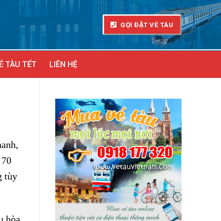
GỌI ĐẶT VÉ TÀU
É TÀU TẾT
LIÊN HỆ
hanh,
 70
g tùy
u hòa.