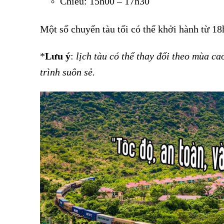
Chiều: 15h00 – 17h30
Vé tàu Cẩm Giàng đi Hải Phòng
Một số chuyến tàu tối có thể khởi hành từ 18h
*
Lưu ý
:
lịch tàu có thể thay đổi theo mùa ca
trình suôn sẻ.