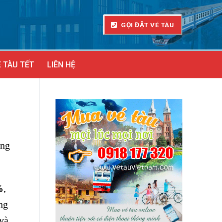
GỌI ĐẶT VÉ TÀU
 TÀU TẾT
LIÊN HỆ
ờng
%
,
ng
 và