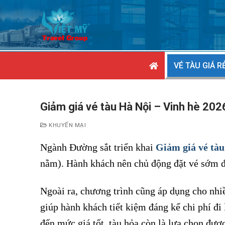
Chuyển
đến
nội
dung
VÉ TÀU GIÁ R
Giảm giá vé tàu Hà Nội – Vinh hè 202
KHUYẾN MẠI
Ngành Đường sắt triển khai
Giảm giá vé tàu
nằm). Hành khách nên chủ động đặt vé sớm đ
Ngoài ra, chương trình cũng áp dụng cho n
giúp hành khách tiết kiệm đáng kể chi phí đi
đến mức giá tốt, tàu hỏa còn là lựa chọn đượ