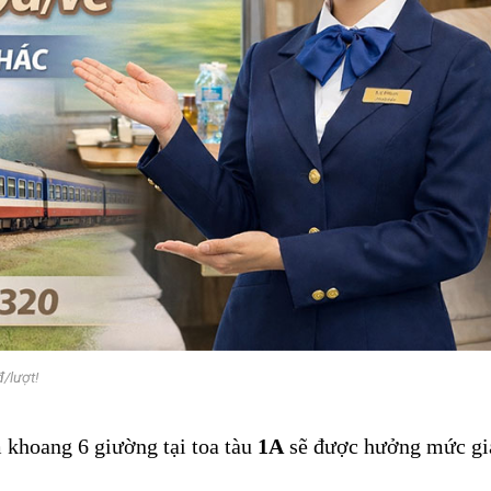
/lượt!
 khoang 6 giường tại toa tàu
1A
sẽ được hưởng mức gi