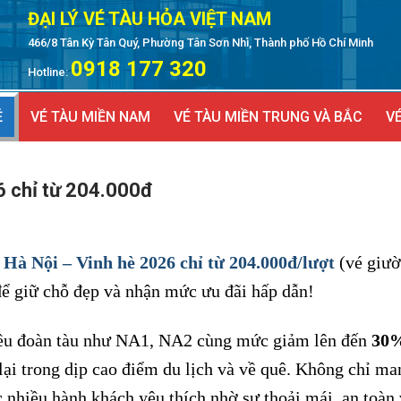
ĐẠI LÝ VÉ TÀU HỎA VIỆT NAM
466/8 Tân Kỳ Tân Quý, Phường Tân Sơn Nhì, Thành phố Hồ Chí Minh
0918 177 320
Hotline:
Ẻ
VÉ TÀU MIỀN NAM
VÉ TÀU MIỀN TRUNG VÀ BẮC
VÉ
6 chỉ từ 204.000đ
 Hà Nội – Vinh hè 2026 chỉ từ 204.000đ/lượt
(vé giư
ể giữ chỗ đẹp và nhận mức ưu đãi hấp dẫn!
hiều đoàn tàu như NA1, NA2 cùng mức giảm lên đến
30
 lại trong dịp cao điểm du lịch và về quê. Không chỉ ma
c nhiều hành khách yêu thích nhờ sự thoải mái, an toàn