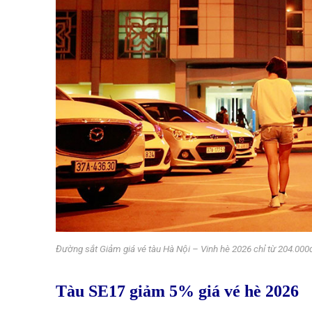
Đường sắt Giảm giá vé tàu Hà Nội – Vinh hè 2026 chỉ từ 204.000đ
Tàu SE17 giảm 5% giá vé hè 2026
Giả