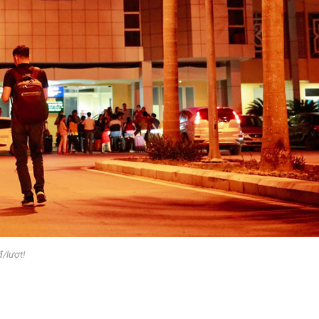
/lượt!
m giá vé tàu Hà Nội – Vinh hè 2026