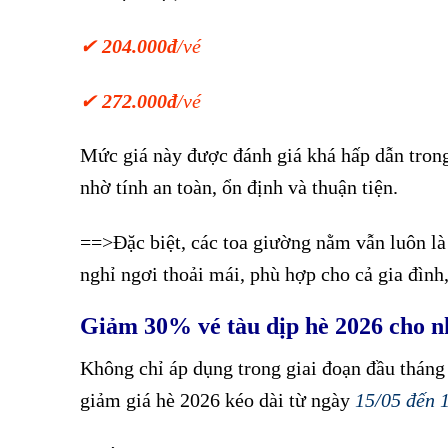
✔
204.000đ
/vé
Giảm giá vé tàu Hà Nội – Vinh hè 2026
✔
272.000đ
/vé
Giảm giá vé tàu Hà Nội – Vinh hè 2026
Mức giá này được đánh giá khá hấp dẫn trong
nhờ tính an toàn, ổn định và thuận tiện.
==>Đặc biệt, các toa giường nằm vẫn luôn là
nghỉ ngơi thoải mái, phù hợp cho cả gia đình
Giảm 30% vé tàu dịp hè 2026 cho n
Không chỉ áp dụng trong giai đoạn đầu tháng 
giảm giá hè 2026 kéo dài từ ngày
15/05 đến 