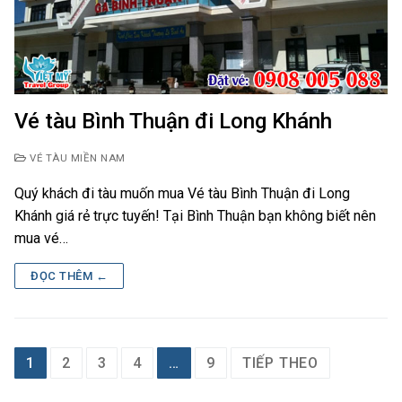
Vé tàu Bình Thuận đi Long Khánh
VÉ TÀU MIỀN NAM
Quý khách đi tàu muốn mua Vé tàu Bình Thuận đi Long
Khánh giá rẻ trực tuyến! Tại Bình Thuận bạn không biết nên
mua vé…
ĐỌC THÊM ←
Phân
1
2
3
4
…
9
TIẾP THEO
trang