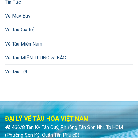
Tin Tức
Vé Máy Bay
Vé Tàu Giá Rẻ
Vé Tàu Miền Nam
Vé Tàu MIỀN TRUNG và BẮC
Vé Tàu Tết
ĐẠI LÝ VÉ TÀU HỎA VIỆT NAM
466/8 Tân Kỳ Tân Quý, Phường Tân Sơn Nhì, Tp.HCM
(Phường Sơn Kỳ, Quận Tân Phú cũ)