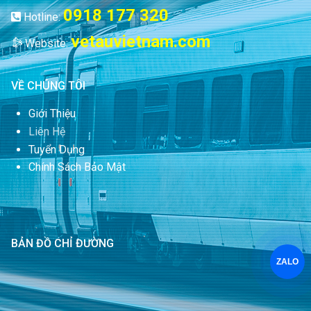
0918 177 320
Hotline:
vetauvietnam.com
Website:
VỀ CHÚNG TÔI
Giới Thiệu
Liên Hệ
Tuyển Dụng
Chính Sách Bảo Mật
BẢN ĐỒ CHỈ ĐƯỜNG
ZALO