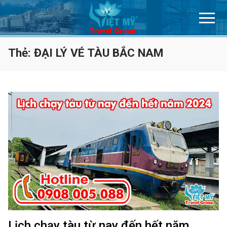
Chuyển
đến
nội
dung
Thẻ:
ĐẠI LÝ VÉ TÀU BẮC NAM
Lịch chạy tàu từ nay đến hết năm