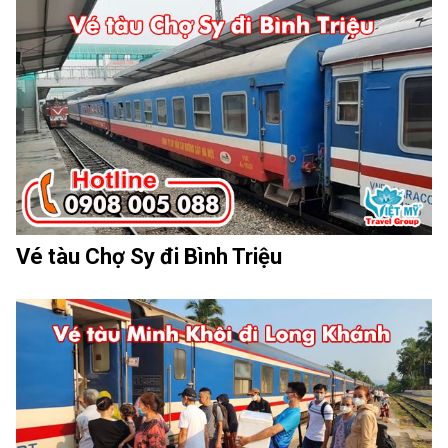
Vé tàu Chợ Sy đi Bình Triệu