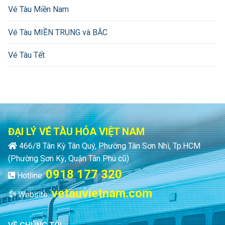
Vé Tàu Miền Nam
Vé Tàu MIỀN TRUNG và BẮC
Vé Tàu Tết
ĐẠI LÝ VÉ TÀU HỎA VIỆT NAM
466/8 Tân Kỳ Tân Quý, Phường Tân Sơn Nhì, Tp.HCM
(Phường Sơn Kỳ, Quận Tân Phú cũ)
0918 177 320
Hotline:
vetauvietnam.com
Website: