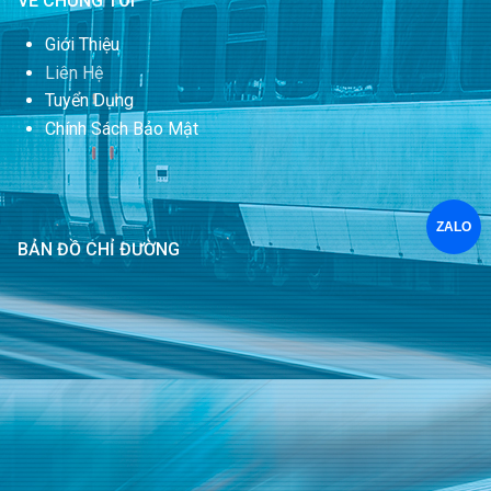
VỀ CHÚNG TÔI
Giới Thiệu
Liên Hệ
Tuyển Dụng
Chính Sách Bảo Mật
ZALO
BẢN ĐỒ CHỈ ĐƯỜNG