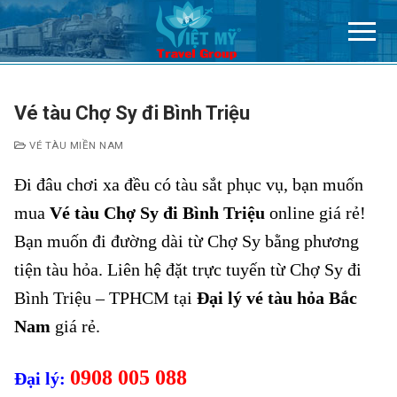
Chuyển
đến
nội
dung
Vé tàu Chợ Sy đi Bình Triệu
VÉ TÀU MIỀN NAM
Đi đâu chơi xa đều có tàu sắt phục vụ, bạn muốn
mua
Vé tàu Chợ Sy đi Bình Triệu
online giá rẻ!
Bạn muốn đi đường dài từ Chợ Sy bằng phương
tiện tàu hỏa. Liên hệ đặt trực tuyến từ Chợ Sy đi
Bình Triệu – TPHCM tại
Đại lý vé tàu hỏa Bắc
Nam
giá rẻ.
0908 005 088
Đại lý: