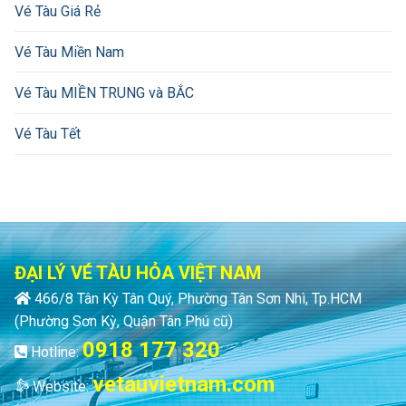
Vé Tàu Giá Rẻ
Vé Tàu Miền Nam
Vé Tàu MIỀN TRUNG và BẮC
Vé Tàu Tết
ĐẠI LÝ VÉ TÀU HỎA VIỆT NAM
466/8 Tân Kỳ Tân Quý, Phường Tân Sơn Nhì, Tp.HCM
(Phường Sơn Kỳ, Quận Tân Phú cũ)
0918 177 320
Hotline:
vetauvietnam.com
Website: