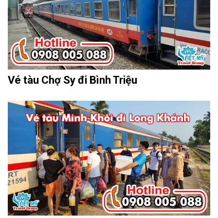
Vé tàu Chợ Sy đi Bình Triệu