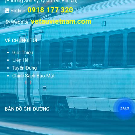
(Phường Sơn Kỳ, Quận Tân Phú cũ)
0918 177 320
Hotline:
vetauvietnam.com
Website:
VỀ CHÚNG TÔI
Giới Thiệu
Liên Hệ
Tuyển Dụng
Chính Sách Bảo Mật
BẢN ĐỒ CHỈ ĐƯỜNG
ZALO