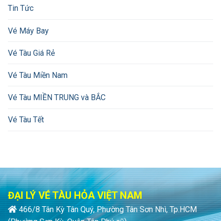
Tin Tức
Vé Máy Bay
Vé Tàu Giá Rẻ
Vé Tàu Miền Nam
Vé Tàu MIỀN TRUNG và BẮC
Vé Tàu Tết
ĐẠI LÝ VÉ TÀU HỎA VIỆT NAM
466/8 Tân Kỳ Tân Quý, Phường Tân Sơn Nhì, Tp.HCM