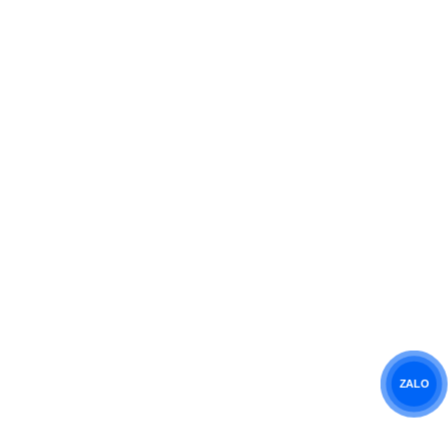
VỀ CHÚNG TÔI
Giới Thiệu
Liên Hệ
Tuyển Dụng
Chính Sách Bảo Mật
BẢN ĐỒ CHỈ ĐƯỜNG
ZALO