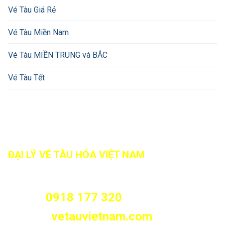
Vé Tàu Giá Rẻ
Vé Tàu Miền Nam
Vé Tàu MIỀN TRUNG và BẮC
Vé Tàu Tết
ĐẠI LÝ VÉ TÀU HỎA VIỆT NAM
466/8 Tân Kỳ Tân Quý, Phường Tân Sơn Nhì, Tp.HCM
(Phường Sơn Kỳ, Quận Tân Phú cũ)
0918 177 320
Hotline:
vetauvietnam.com
Website: