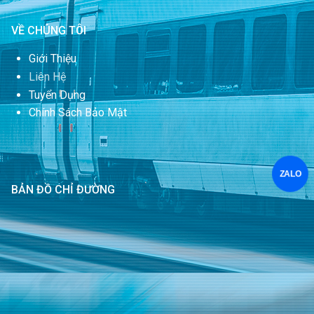
VỀ CHÚNG TÔI
Giới Thiệu
Liên Hệ
Tuyển Dụng
Chính Sách Bảo Mật
ZALO
BẢN ĐỒ CHỈ ĐƯỜNG