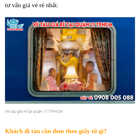
tư vấn giá vé rẻ nhất.
Vé tàu giá rẻ tại quận 11 TPHCM
Khách đi tàu cần đem theo giấy tờ gì?