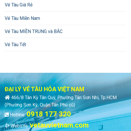
Vé Tàu Giá Rẻ
Vé Tàu Miền Nam
Vé Tàu MIỀN TRUNG và BẮC
Vé Tàu Tết
ĐẠI LÝ VÉ TÀU HỎA VIỆT NAM
466/8 Tân Kỳ Tân Quý, Phường Tân Sơn Nhì, Tp.HCM
(Phường Sơn Kỳ, Quận Tân Phú cũ)
0918 177 320
Hotline:
vetauvietnam.com
Website: