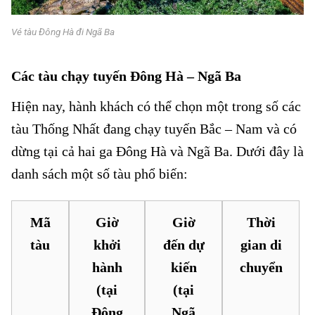
Vé tàu Đông Hà đi Ngã Ba
Các tàu chạy tuyến Đông Hà – Ngã Ba
Hiện nay, hành khách có thể chọn một trong số các
tàu Thống Nhất đang chạy tuyến Bắc – Nam và có
dừng tại cả hai ga Đông Hà và Ngã Ba. Dưới đây là
danh sách một số tàu phổ biến:
Mã
Giờ
Giờ
Thời
tàu
khởi
đến dự
gian di
hành
kiến
chuyển
(tại
(tại
Đông
Ngã