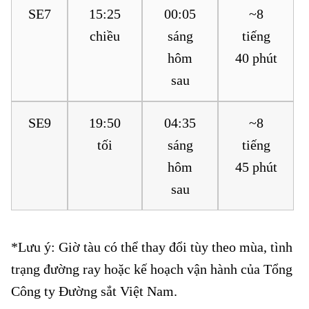
SE7
15:25
00:05
~8
chiều
sáng
tiếng
hôm
40 phút
sau
SE9
19:50
04:35
~8
tối
sáng
tiếng
hôm
45 phút
sau
*Lưu ý: Giờ tàu có thể thay đổi tùy theo mùa, tình
trạng đường ray hoặc kế hoạch vận hành của Tổng
Công ty Đường sắt Việt Nam.
Vé tàu Đông Hà đi Ngã Ba