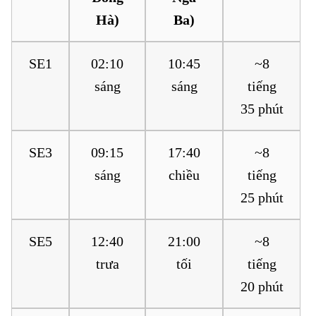
Hà)
Ba)
SE1
02:10
10:45
~8
sáng
sáng
tiếng
35 phút
SE3
09:15
17:40
~8
sáng
chiều
tiếng
25 phút
SE5
12:40
21:00
~8
trưa
tối
tiếng
20 phút