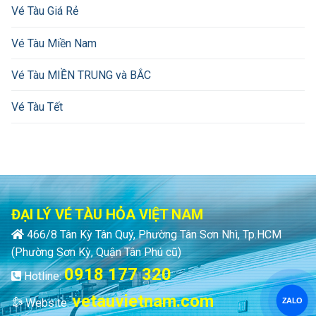
Vé Tàu Giá Rẻ
Vé Tàu Miền Nam
Vé Tàu MIỀN TRUNG và BẮC
Vé Tàu Tết
ĐẠI LÝ VÉ TÀU HỎA VIỆT NAM
466/8 Tân Kỳ Tân Quý, Phường Tân Sơn Nhì, Tp.HCM
(Phường Sơn Kỳ, Quận Tân Phú cũ)
0918 177 320
Hotline:
vetauvietnam.com
ZALO
Website: