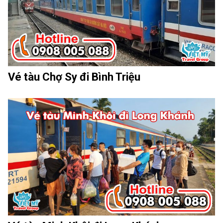
Vé tàu Chợ Sy đi Bình Triệu