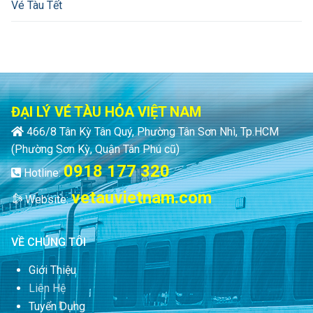
Vé Tàu Tết
ĐẠI LÝ VÉ TÀU HỎA VIỆT NAM
466/8 Tân Kỳ Tân Quý, Phường Tân Sơn Nhì, Tp.HCM
(Phường Sơn Kỳ, Quận Tân Phú cũ)
0918 177 320
Hotline:
vetauvietnam.com
Website:
VỀ CHÚNG TÔI
Giới Thiệu
Liên Hệ
Tuyển Dụng