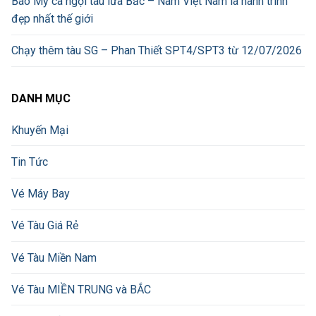
Báo Mỹ ca ngợi tàu lửa Bắc – Nam Việt Nam là hành trình
đẹp nhất thế giới
Chạy thêm tàu SG – Phan Thiết SPT4/SPT3 từ 12/07/2026
DANH MỤC
Khuyến Mại
Tin Tức
Vé Máy Bay
Vé Tàu Giá Rẻ
Vé Tàu Miền Nam
Vé Tàu MIỀN TRUNG và BẮC