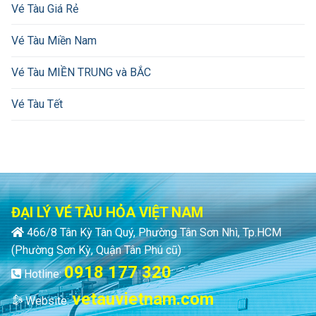
Vé Tàu Giá Rẻ
Vé Tàu Miền Nam
Vé Tàu MIỀN TRUNG và BẮC
Vé Tàu Tết
ĐẠI LÝ VÉ TÀU HỎA VIỆT NAM
466/8 Tân Kỳ Tân Quý, Phường Tân Sơn Nhì, Tp.HCM
(Phường Sơn Kỳ, Quận Tân Phú cũ)
0918 177 320
Hotline:
vetauvietnam.com
Website: