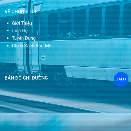
VỀ CHÚNG TÔI
Giới Thiệu
Liên Hệ
Tuyển Dụng
Chính Sách Bảo Mật
BẢN ĐỒ CHỈ ĐƯỜNG
ZALO