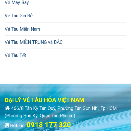
Vé Máy Bay
Vé Tàu Giá Rẻ
Vé Tàu Miền Nam
Vé Tàu MIỀN TRUNG và BẮC
Vé Tàu Tết
ĐẠI LÝ VÉ TÀU HỎA VIỆT NAM
466/8 Tân Kỳ Tân Quý, Phường Tân Sơn Nhì, Tp.HCM
(Phường Sơn Kỳ, Quận Tân Phú cũ)
0918 177 320
Hotline: