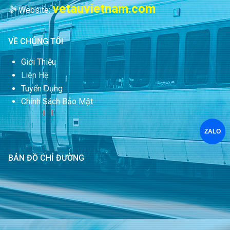
vetauvietnam.com
Website:
VỀ CHÚNG TÔI
Giới Thiệu
Liên Hệ
Tuyển Dụng
Chính Sách Bảo Mật
ZALO
BẢN ĐỒ CHỈ ĐƯỜNG