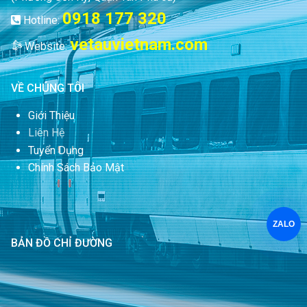
0918 177 320
Hotline:
vetauvietnam.com
Website:
VỀ CHÚNG TÔI
Giới Thiệu
Liên Hệ
Tuyển Dụng
Chính Sách Bảo Mật
ZALO
BẢN ĐỒ CHỈ ĐƯỜNG