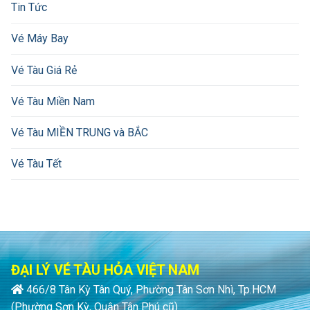
Tin Tức
Vé Máy Bay
Vé Tàu Giá Rẻ
Vé Tàu Miền Nam
Vé Tàu MIỀN TRUNG và BẮC
Vé Tàu Tết
ĐẠI LÝ VÉ TÀU HỎA VIỆT NAM
466/8 Tân Kỳ Tân Quý, Phường Tân Sơn Nhì, Tp.HCM
(Phường Sơn Kỳ, Quận Tân Phú cũ)