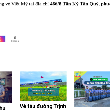
ng vé Việt Mỹ tại địa chỉ
466/8 Tân Kỳ Tân Quý, phư
0
Shares
Vé tàu đường Trịnh
Khu