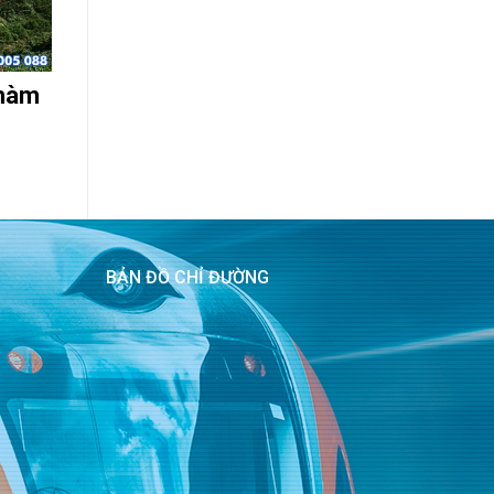
Chàm
BẢN ĐỒ CHỈ ĐƯỜNG