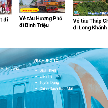
Vé tàu Hương Phố
t đi
Vé tàu Tháp 
đi Bình Triệu
đi Long Khánh
VỀ CHÚNG TÔI
HCM
(Phường
Giới Thiệu
Liên Hệ
Tuyển Dụng
Chính Sách Bảo Mật