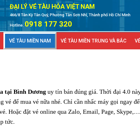
ĐẠI LÝ VÉ TÀU HỎA VIỆT NAM
466/8 Tân Kỳ Tân Quý, Phường Tân Sơn Nhì, Thành phố Hồ Chí Minh
0918 177 320
Hotline:
VÉ TÀU MIỀN NAM
VÉ TÀU MIỀN TRUNG VÀ BẮC
VÉ
ỏa tại Bình Dương
uy tín bán đúng giá. Thời đại 4.0 nà
ng vé để mua vé nữa nhé. Chỉ cần nhấc máy gọi ngay đ
 vé. Hoặc đặt vé online qua Zalo, Email, Page, Skype
ập tức.