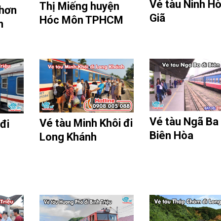
Vé tàu Ninh Hò
Thị Miếng huyện
Nhơn
Giã
Hóc Môn TPHCM
n
Vé tàu Ngã Ba 
Vé tàu Minh Khôi đi
đi
Biên Hòa
Long Khánh