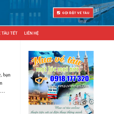
GỌI ĐẶT VÉ TÀU
 TÀU TẾT
LIÊN HỆ
y, bạn
ến
,……