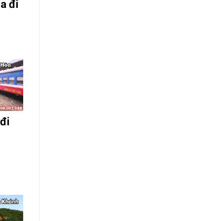
a đi
đi