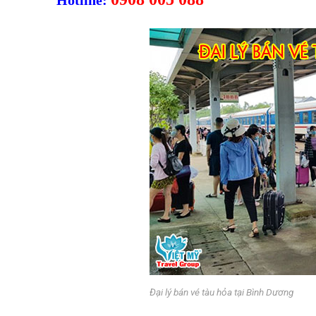
Đại lý bán vé tàu hỏa tại Bình Dương