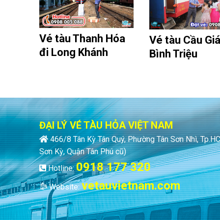
Vé tàu Thanh Hóa
Vé tàu Cầu Giá
đi Long Khánh
Bình Triệu
ĐẠI LÝ VÉ TÀU HỎA VIỆT NAM
466/8 Tân Kỳ Tân Quý, Phường Tân Sơn Nhì, Tp.
Sơn Kỳ, Quận Tân Phú cũ)
0918 177 320
Hotline:
vetauvietnam.com
Website: