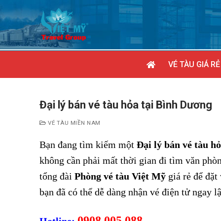
Chuyển
đến
nội
dung
VÉ TÀU GIÁ RẺ
Đại lý bán vé tàu hỏa tại Bình Dương
VÉ TÀU MIỀN NAM
Bạn đang tìm kiếm một
Đại lý bán vé tàu h
không cần phải mất thời gian đi tìm văn phò
tổng đài
Phòng vé tàu Việt Mỹ
giá rẻ để đặt
bạn đã có thể dễ dàng nhận vé điện tử ngay l
0908 005 088
Hotline: