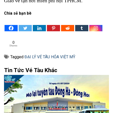
Giao vé tận nơi miễn phí nội TPHCM.
Chia sẻ bạn bè
0
Shares
Tagged
ĐẠI LÝ VÉ TÀU HỎA VIỆT MỸ
Tin Tức Vé Tàu Khác