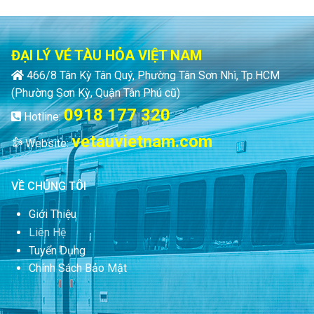
ĐẠI LÝ VÉ TÀU HỎA VIỆT NAM
466/8 Tân Kỳ Tân Quý, Phường Tân Sơn Nhì, Tp.HCM
(Phường Sơn Kỳ, Quận Tân Phú cũ)
0918 177 320
Hotline:
vetauvietnam.com
Website:
VỀ CHÚNG TÔI
Giới Thiệu
Liên Hệ
Tuyển Dụng
Chính Sách Bảo Mật