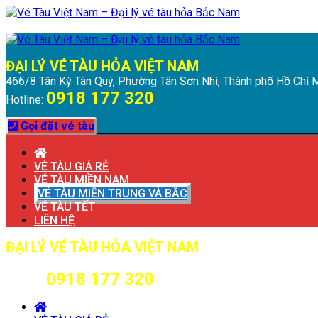
Chuyển
Menu
Đóng
đến
Menu
nội
dung
ĐẠI LÝ VÉ TÀU HỎA VIỆT NAM
466/8 Tân Kỳ Tân Quý, Phường Tân Sơn Nhì, Thành phố Hồ Chí 
0918 177 320
Hotline:
Gọi đặt vé tàu
VÉ TÀU GIÁ RẺ
VÉ TÀU MIỀN NAM
VÉ TÀU MIỀN TRUNG VÀ BẮC
VÉ TÀU TẾT
LIÊN HỆ
ĐẠI LÝ VÉ TÀU HỎA VIỆT NAM
466/8 Tân Kỳ Tân Quý, Phường Tân Sơn Nhì, Thành phố Hồ Chí 
0918 177 320
Hotline: