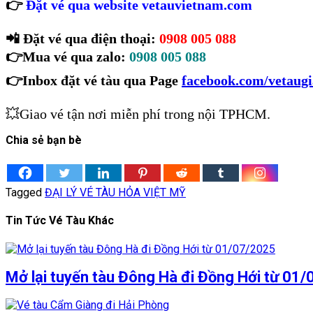
👉
Đặt vé qua website
vetauvietnam.com
📲
Đặt vé qua điện thoại:
0908 005 088
👉
Mua vé qua zalo:
0908 005 088
👉
Inbox đặt vé tàu qua Page
facebook.com/vetaug
💥Giao vé tận nơi miễn phí trong nội TPHCM.
Chia sẻ bạn bè
Tagged
ĐẠI LÝ VÉ TÀU HỎA VIỆT MỸ
Tin Tức Vé Tàu Khác
Mở lại tuyến tàu Đông Hà đi Đồng Hới từ 01