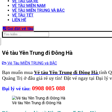
VÉ TÀU GIÁ RẺ
VÉ TÀU MIỀN NAM
VÉ TÀU MIỀN TRUNG VÀ BẮC
VÉ TÀU TẾT
LIÊN HỆ
Gọi đặt vé tàu
Tìm
kiếm
cho:
Vé tàu Yên Trung đi Đông Hà
Vé Tàu MIỀN TRUNG và BẮC
Bạn muốn mua
Vé tàu Yên Trung đi Đông Hà
tỉnh Q
Quảng Trị ở đâu giá rẻ uy tín! Đặt vé ngay tại Đại lý 
0908 005 088
Đại lý vé tàu:
Vé tàu Yên Trung đi Đông Hà