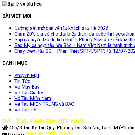
BÀI VIẾT MỚI
Đường sắt mở bán vé tàu khách sau Hè 2026
Giảm 20% giá vé cho đại biểu tham dự cuộc thi hackathon
Sắp có tuyến tàu du lịch Huế – Phong Nha, dự kiến khai t
Báo Mỹ ca ngợi tàu lửa Bắc – Nam Việt Nam là hành trình đ
Chạy thêm tàu SG – Phan Thiết SPT4/SPT3 từ 12/07/20
DANH MỤC
Khuyến Mại
Tin Tức
Vé Máy Bay
Vé Tàu Giá Rẻ
Vé Tàu Miền Nam
Vé Tàu MIỀN TRUNG và BẮC
Vé Tàu Tết
ĐẠI LÝ VÉ TÀU HỎA VIỆT NAM
466/8 Tân Kỳ Tân Quý, Phường Tân Sơn Nhì, Tp.HCM
(Phường
0918 177 320