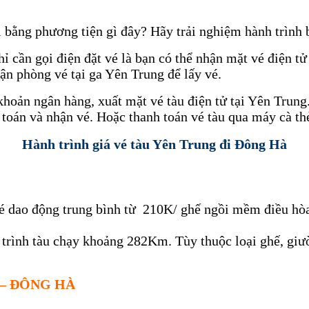
ị bằng phương tiện gì đây? Hãy trải nghiệm hành trình
ỉ cần gọi điện đặt vé là bạn có thể nhận mặt vé điện t
n phòng vé tại ga Yên Trung để lấy vé.
oản ngân hàng, xuất mặt vé tàu điện tử tại Yên Trung.
oán và nhận vé. Hoặc thanh toán vé tàu qua máy cà thẻ 
Hành trình giá vé tàu Yên Trung đi Đông Hà
vé dao động trung bình từ 210K/ ghế ngồi mềm điều hò
trình tàu chạy khoảng 282Km. Tùy thuộc loại ghế, giườ
– ĐÔNG HÀ