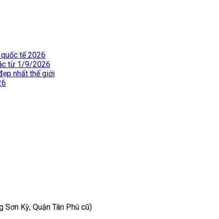
 quốc tế 2026
hác từ 1/9/2026
ẹp nhất thế giới
26
 Sơn Kỳ, Quận Tân Phú cũ)