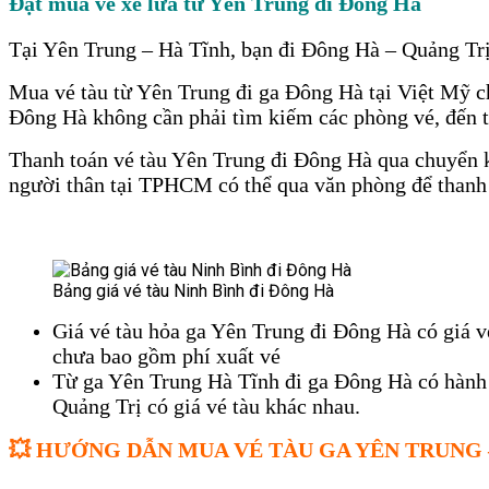
Đặt mua vé xe lửa từ Yên Trung đi Đông Hà
Tại Yên Trung – Hà Tĩnh
, bạn đi Đông Hà – Quảng Tr
Mua vé tàu từ Yên Trung đi ga Đông Hà tại Việt Mỹ ch
Đông Hà không cần phải tìm kiếm các phòng vé, đến tậ
Thanh toán vé tàu Yên Trung đi Đông Hà qua chuyển kh
người thân tại TPHCM có thể qua văn phòng để thanh t
Bảng giá vé tàu Ninh Bình đi Đông Hà
Giá vé tàu hỏa ga Yên Trung đi Đông Hà có giá 
chưa bao gồm phí xuất vé
Từ ga Yên Trung Hà Tĩnh đi ga Đông Hà có hành 
Quảng Trị có giá vé tàu khác nhau.
💥
HƯỚNG DẪN MUA VÉ TÀU GA YÊN TRUNG 