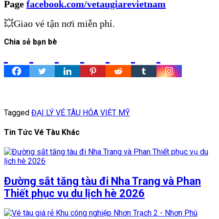
Page
facebook.com/vetaugiarevietnam
💥Giao vé tận nơi miễn phí.
Chia sẻ bạn bè
Tagged
ĐẠI LÝ VÉ TÀU HỎA VIỆT MỸ
Tin Tức Vé Tàu Khác
Đường sắt tăng tàu đi Nha Trang và Phan
Thiết phục vụ du lịch hè 2026