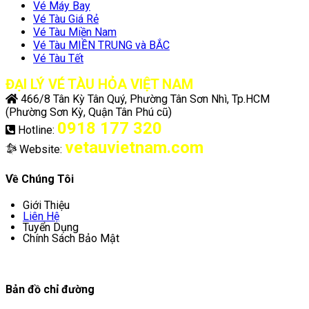
Vé Máy Bay
Vé Tàu Giá Rẻ
Vé Tàu Miền Nam
Vé Tàu MIỀN TRUNG và BẮC
Vé Tàu Tết
ĐẠI LÝ VÉ TÀU HỎA VIỆT NAM
466/8 Tân Kỳ Tân Quý, Phường Tân Sơn Nhì, Tp.HCM
(Phường Sơn Kỳ, Quận Tân Phú cũ)
0918 177 320
Hotline:
vetauvietnam.com
Website:
Về Chúng Tôi
Giới Thiệu
Liên Hệ
Tuyển Dụng
Chính Sách Bảo Mật
Bản đồ chỉ đường