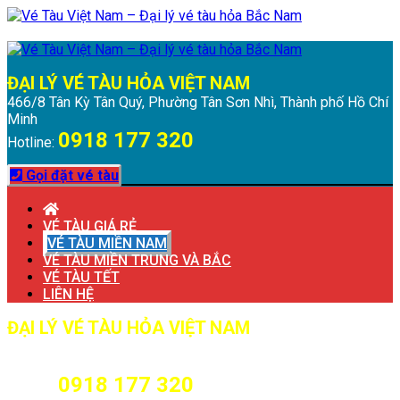
Chuyển
Menu
Đóng
đến
Menu
nội
dung
ĐẠI LÝ VÉ TÀU HỎA VIỆT NAM
466/8 Tân Kỳ Tân Quý, Phường Tân Sơn Nhì, Thành phố Hồ Chí
Minh
0918 177 320
Hotline:
Gọi đặt vé tàu
VÉ TÀU GIÁ RẺ
VÉ TÀU MIỀN NAM
VÉ TÀU MIỀN TRUNG VÀ BẮC
VÉ TÀU TẾT
LIÊN HỆ
ĐẠI LÝ VÉ TÀU HỎA VIỆT NAM
466/8 Tân Kỳ Tân Quý, Phường Tân Sơn Nhì, Thành phố Hồ Chí
Minh
0918 177 320
Hotline: