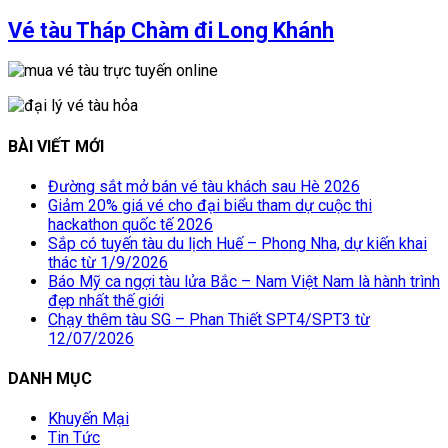
Vé tàu Tháp Chàm đi Long Khánh
BÀI VIẾT MỚI
Đường sắt mở bán vé tàu khách sau Hè 2026
Giảm 20% giá vé cho đại biểu tham dự cuộc thi
hackathon quốc tế 2026
Sắp có tuyến tàu du lịch Huế – Phong Nha, dự kiến khai
thác từ 1/9/2026
Báo Mỹ ca ngợi tàu lửa Bắc – Nam Việt Nam là hành trình
đẹp nhất thế giới
Chạy thêm tàu SG – Phan Thiết SPT4/SPT3 từ
12/07/2026
DANH MỤC
Khuyến Mại
Tin Tức