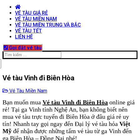
VÉ TÀU GIÁ RẺ
VÉ TÀU MIỀN NAM
VÉ TÀU MIỀN TRUNG VÀ BẮC
VÉ TÀU TẾT
LIÊN HỆ
Gọi đặt vé tàu
Tìm
kiếm
cho:
Vé tàu Vinh đi Biên Hòa
Vé Tàu Miền Nam
Bạn muốn mua
Vé tàu Vinh đi Biên Hòa
online giá
rẻ! Tại ga Vinh tỉnh Nghệ An, bạn không biết nên
mua vé tàu trực tuyến đi Biên Hòa ở đâu giá rẻ uy
tín! Nhanh tay gọi ngay đến Đại lý vé tàu hỏa
Việt
Mỹ
để nhận được những tấm vé tàu từ ga Vinh đến
ga Biên Hòa – Đồng Nai nhé!