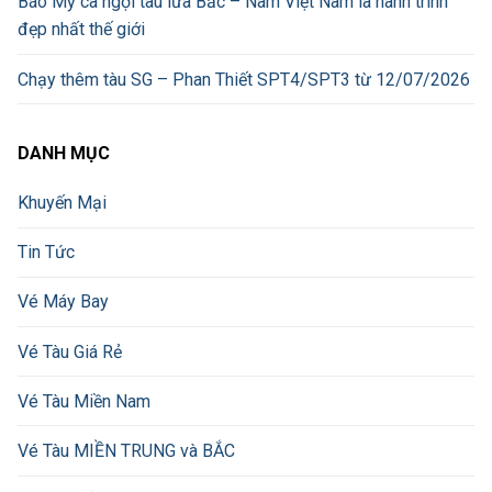
Báo Mỹ ca ngợi tàu lửa Bắc – Nam Việt Nam là hành trình
đẹp nhất thế giới
Chạy thêm tàu SG – Phan Thiết SPT4/SPT3 từ 12/07/2026
DANH MỤC
Khuyến Mại
Tin Tức
Vé Máy Bay
Vé Tàu Giá Rẻ
Vé Tàu Miền Nam
Vé Tàu MIỀN TRUNG và BẮC