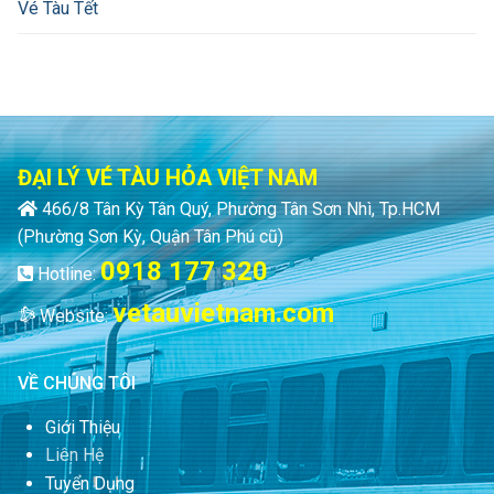
Vé Tàu Tết
ĐẠI LÝ VÉ TÀU HỎA VIỆT NAM
466/8 Tân Kỳ Tân Quý, Phường Tân Sơn Nhì, Tp.HCM
(Phường Sơn Kỳ, Quận Tân Phú cũ)
0918 177 320
Hotline:
vetauvietnam.com
Website:
VỀ CHÚNG TÔI
Giới Thiệu
Liên Hệ
Tuyển Dụng