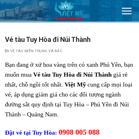
Chuyển
đến
nội
dung
Vé tàu Tuy Hòa đi Núi Thành
VÉ TÀU MIỀN TRUNG VÀ BẮC
Bạn đang ở xứ hoa vàng trên cỏ xanh Phú Yên, bạn
muốn mua
Vé tàu Tuy Hòa đi Núi Thành
giá rẻ
nhất, chỗ ngồi tốt nhất.
Việt Mỹ
cung cấp mọi loại
vé, áp dụng giảm giá cho các đối tượng ngành
đường sắt quy định tại Tuy Hòa – Phú Yên đi Núi
Thành – Quảng Nam.
0908 005 088
Đặt vé tại Tuy Hòa: