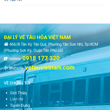
ĐẠI LÝ VÉ TÀU HỎA VIỆT NAM
466/8 Tân Kỳ Tân Quý, Phường Tân Sơn Nhì, Tp.HCM
(Phường Sơn Kỳ, Quận Tân Phú cũ)
0918 177 320
Hotline:
vetauvietnam.com
Website:
VỀ CHÚNG TÔI
Giới Thiệu
Liên Hệ
Tuyển Dụng