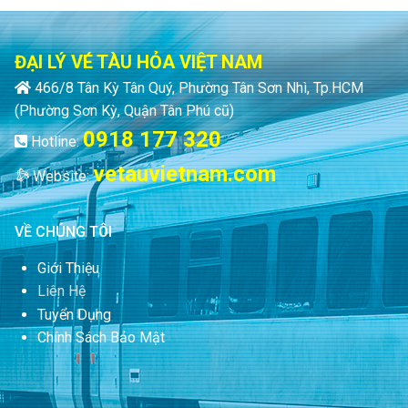
ĐẠI LÝ VÉ TÀU HỎA VIỆT NAM
466/8 Tân Kỳ Tân Quý, Phường Tân Sơn Nhì, Tp.HCM
(Phường Sơn Kỳ, Quận Tân Phú cũ)
0918 177 320
Hotline:
vetauvietnam.com
Website:
VỀ CHÚNG TÔI
Giới Thiệu
Liên Hệ
Tuyển Dụng
Chính Sách Bảo Mật