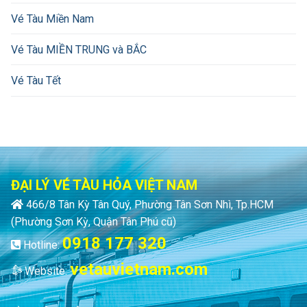
Vé Tàu Miền Nam
Vé Tàu MIỀN TRUNG và BẮC
Vé Tàu Tết
ĐẠI LÝ VÉ TÀU HỎA VIỆT NAM
466/8 Tân Kỳ Tân Quý, Phường Tân Sơn Nhì, Tp.HCM
(Phường Sơn Kỳ, Quận Tân Phú cũ)
0918 177 320
Hotline:
vetauvietnam.com
Website: