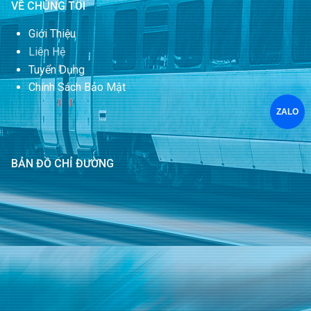
VỀ CHÚNG TÔI
Giới Thiệu
Liên Hệ
Tuyển Dụng
Chính Sách Bảo Mật
ZALO
BẢN ĐỒ CHỈ ĐƯỜNG