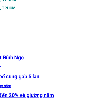
7, TPHCM.
t Bính Ngọ
bổ sung gấp 5 lần
 đến 20% vé giường nằm