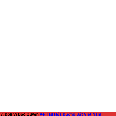
ỹ, Đơn Vị Độc Quyền
Vé Tàu Hỏa Đường Sắt Việt Nam