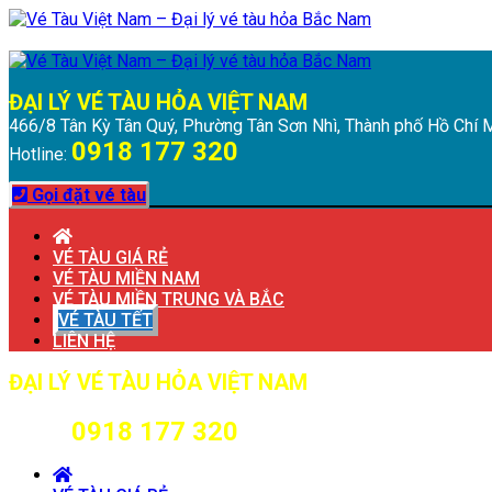
Chuyển
Menu
Đóng
đến
Menu
nội
dung
ĐẠI LÝ VÉ TÀU HỎA VIỆT NAM
466/8 Tân Kỳ Tân Quý, Phường Tân Sơn Nhì, Thành phố Hồ Chí 
0918 177 320
Hotline:
Gọi đặt vé tàu
VÉ TÀU GIÁ RẺ
VÉ TÀU MIỀN NAM
VÉ TÀU MIỀN TRUNG VÀ BẮC
VÉ TÀU TẾT
LIÊN HỆ
ĐẠI LÝ VÉ TÀU HỎA VIỆT NAM
466/8 Tân Kỳ Tân Quý, Phường Tân Sơn Nhì, Thành phố Hồ Chí 
0918 177 320
Hotline: