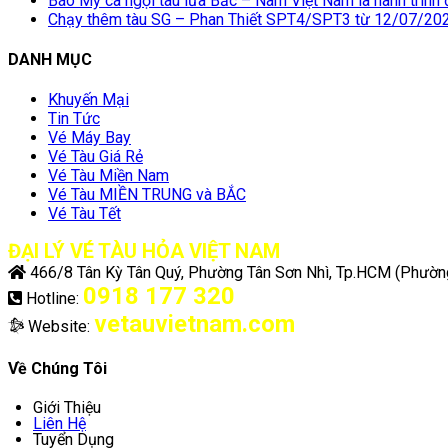
Báo Mỹ ca ngợi tàu lửa Bắc – Nam Việt Nam là hành trình đ
Chạy thêm tàu SG – Phan Thiết SPT4/SPT3 từ 12/07/20
DANH MỤC
Khuyến Mại
Tin Tức
Vé Máy Bay
Vé Tàu Giá Rẻ
Vé Tàu Miền Nam
Vé Tàu MIỀN TRUNG và BẮC
Vé Tàu Tết
ĐẠI LÝ VÉ TÀU HỎA VIỆT NAM
466/8 Tân Kỳ Tân Quý, Phường Tân Sơn Nhì, Tp.HCM
(Phường
0918 177 320
Hotline:
vetauvietnam.com
Website:
Về Chúng Tôi
Giới Thiệu
Liên Hệ
Tuyển Dụng