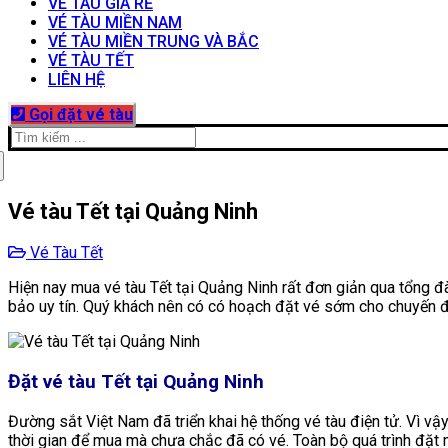
VÉ TÀU GIÁ RẺ
VÉ TÀU MIỀN NAM
VÉ TÀU MIỀN TRUNG VÀ BẮC
VÉ TÀU TẾT
LIÊN HỆ
Gọi đặt vé tàu
Tìm
kiếm
cho:
Vé tàu Tết tại Quảng Ninh
Vé Tàu Tết
Hiện nay mua vé tàu Tết tại Quảng Ninh rất đơn giản qua tổng đ
bảo uy tín. Quý khách nên có có hoạch đặt vé sớm cho chuyến đi
Đặt vé tàu Tết tại Quảng Ninh
Đường sắt Việt Nam đã triển khai hệ thống vé tàu điện tử. Vì vậ
thời gian để mua mà chưa chắc đã có vé. Toàn bộ quá trình đặt m