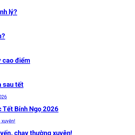
nh lý?
n?
y cao điểm
 sau tết
c Tết Bính Ngọ 2026
yến, chạy thường xuyên!