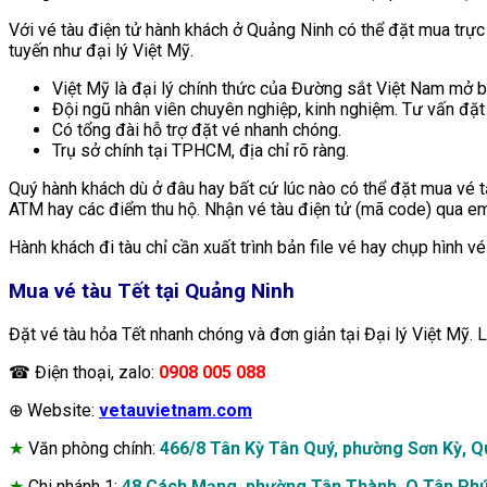
Với vé tàu điện tử hành khách ở Quảng Ninh có thể đặt mua trực
tuyến như đại lý Việt Mỹ.
Việt Mỹ là đại lý chính thức của Đường sắt Việt Nam mở b
Đội ngũ nhân viên chuyên nghiệp, kinh nghiệm. Tư vấn đặt 
Có tổng đài hỗ trợ đặt vé nhanh chóng.
Trụ sở chính tại TPHCM, địa chỉ rõ ràng.
Quý hành khách dù ở đâu hay bất cứ lúc nào có thể đặt mua vé t
ATM hay các điểm thu hộ. Nhận vé tàu điện tử (mã code) qua email
Hành khách đi tàu chỉ cần xuất trình bản file vé hay chụp hình vé 
Mua vé tàu Tết tại Quảng Ninh
Đặt vé tàu hỏa Tết nhanh chóng và đơn giản tại Đại lý Việt Mỹ. 
☎ Điện thoại, zalo:
0908 005 088
⊕ Website:
vetauvietnam.com
★
Văn phòng chính:
466/8 Tân Kỳ Tân Quý, phường Sơn Kỳ, 
★
Chi nhánh 1:
48 Cách Mạng, phường Tân Thành, Q.Tân Ph