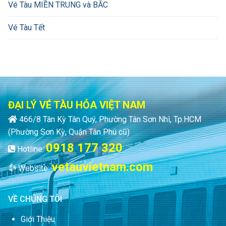
Vé Tàu MIỀN TRUNG và BẮC
Vé Tàu Tết
ĐẠI LÝ VÉ TÀU HỎA VIỆT NAM
466/8 Tân Kỳ Tân Quý, Phường Tân Sơn Nhì, Tp.HCM
(Phường Sơn Kỳ, Quận Tân Phú cũ)
0918 177 320
Hotline:
vetauvietnam.com
Website:
VỀ CHÚNG TÔI
Giới Thiệu