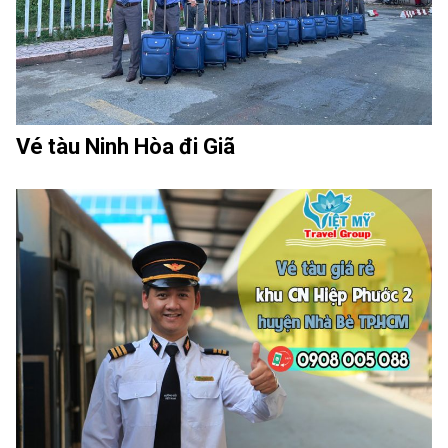
Vé tàu Ninh Hòa đi Giã