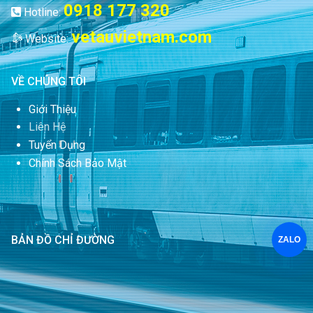
0918 177 320
Hotline:
vetauvietnam.com
Website:
VỀ CHÚNG TÔI
Giới Thiệu
Liên Hệ
Tuyển Dụng
Chính Sách Bảo Mật
BẢN ĐỒ CHỈ ĐƯỜNG
ZALO