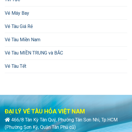
Vé Máy Bay
Vé Tàu Giá Rẻ
Vé Tàu Miền Nam
Vé Tàu MIỀN TRUNG và BẮC
Vé Tàu Tết
ĐẠI LÝ VÉ TÀU HỎA VIỆT NAM
466/8 Tân Kỳ Tân Quý, Phường Tân Sơn Nhì, Tp.HCM
(Phường Sơn Kỳ, Quận Tân Phú cũ)