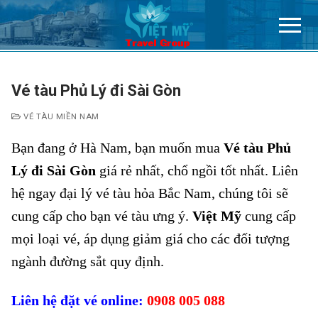
Chuyển
đến
nội
dung
Vé tàu Phủ Lý đi Sài Gòn
VÉ TÀU MIỀN NAM
Bạn đang ở Hà Nam, bạn muốn mua
Vé tàu Phủ
Lý đi Sài Gòn
giá rẻ nhất, chổ ngồi tốt nhất. Liên
hệ ngay đại lý vé tàu hỏa Bắc Nam, chúng tôi sẽ
cung cấp cho bạn vé tàu ưng ý.
Việt Mỹ
cung cấp
mọi loại vé, áp dụng giảm giá cho các đối tượng
ngành đường sắt quy định.
Liên hệ đặt vé online:
0908 005 088