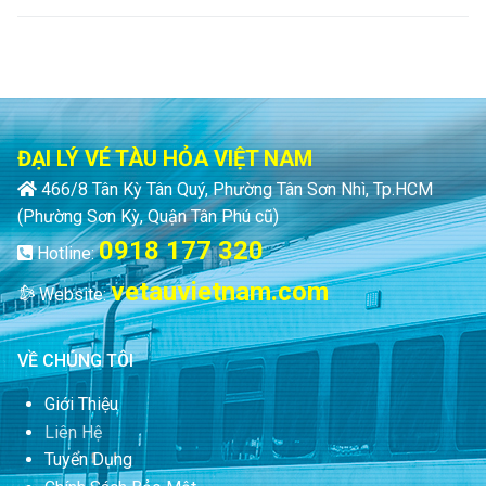
ĐẠI LÝ VÉ TÀU HỎA VIỆT NAM
466/8 Tân Kỳ Tân Quý, Phường Tân Sơn Nhì, Tp.HCM
(Phường Sơn Kỳ, Quận Tân Phú cũ)
0918 177 320
Hotline:
vetauvietnam.com
Website:
VỀ CHÚNG TÔI
Giới Thiệu
Liên Hệ
Tuyển Dụng