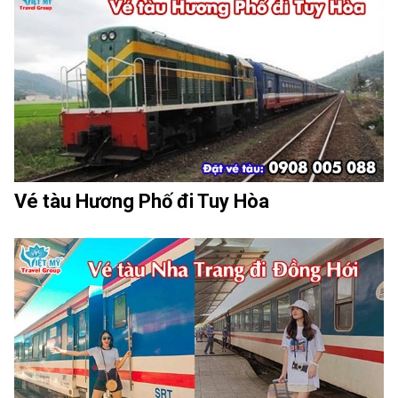
Vé tàu Hương Phố đi Tuy Hòa