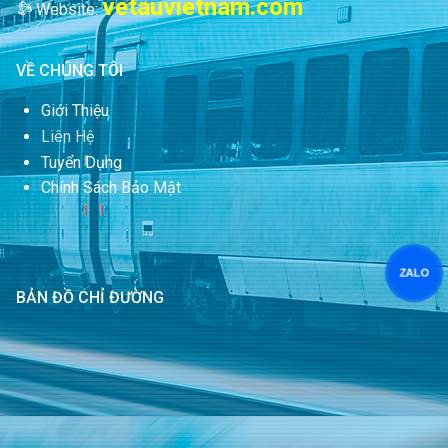
vetauvietnam.com
Website:
VỀ CHÚNG TÔI
Giới Thiệu
Liên Hệ
Tuyển Dụng
Chính Sách Bảo Mật
ZALO
BẢN ĐỒ CHỈ ĐƯỜNG