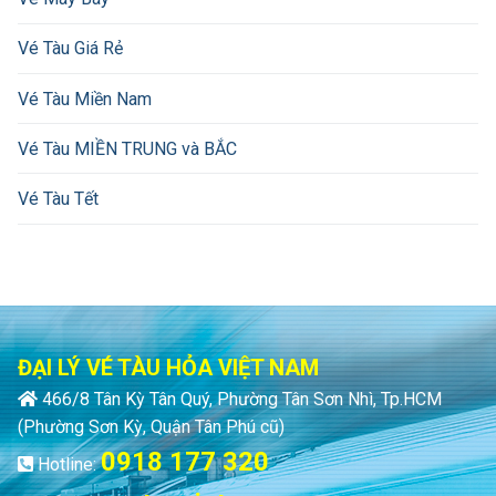
Vé Tàu Giá Rẻ
Vé Tàu Miền Nam
Vé Tàu MIỀN TRUNG và BẮC
Vé Tàu Tết
ĐẠI LÝ VÉ TÀU HỎA VIỆT NAM
466/8 Tân Kỳ Tân Quý, Phường Tân Sơn Nhì, Tp.HCM
(Phường Sơn Kỳ, Quận Tân Phú cũ)
0918 177 320
Hotline: