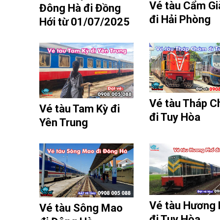
Vé tàu Cẩm Gi
Đông Hà đi Đồng
đi Hải Phòng
Hới từ 01/07/2025
Vé tàu Tháp 
Vé tàu Tam Kỳ đi
đi Tuy Hòa
Yên Trung
Vé tàu Hương
Vé tàu Sông Mao
đi Tuy Hòa