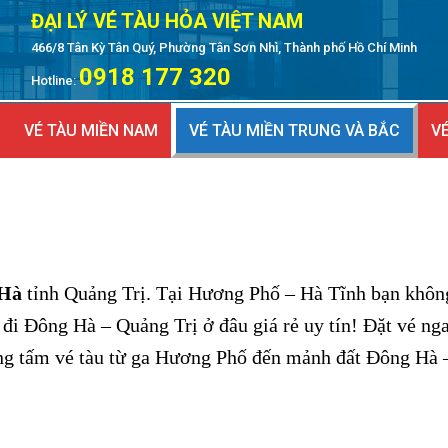
ĐẠI LÝ VÉ TÀU HỎA VIỆT NAM
466/8 Tân Kỳ Tân Quý, Phường Tân Sơn Nhì, Thành phố Hồ Chí Minh
0918 177 320
Hotline:
VÉ TÀU MIỀN NAM
VÉ TÀU MIỀN TRUNG VÀ BẮC
VÉ
 Hà
tỉnh Quảng Trị. Tại Hương Phố
– Hà Tĩnh bạn không
đi Đông Hà – Quảng Trị ở đâu giá rẻ uy tín! Đặt vé nga
g tấm vé tàu từ ga Hương Phố đến mảnh đất Đông Hà 