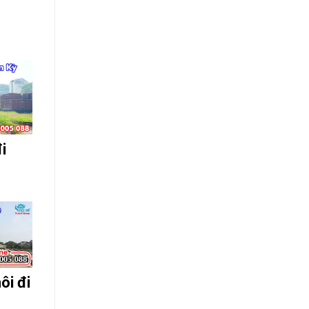
i
ôi đi