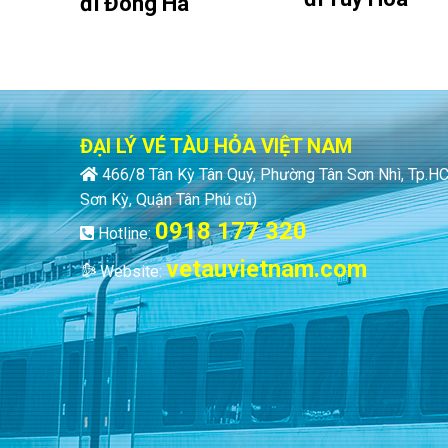
đi Đông Hà
ĐẠI LÝ VÉ TÀU HỎA VIỆT NAM
466/8 Tân Kỳ Tân Quý, Phường Tân Sơn Nhì, Tp.
Sơn Kỳ, Quận Tân Phú cũ)
0918 177 320
Hotline:
vetauvietnam.com
Website: