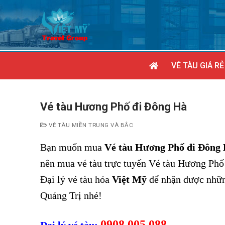
Chuyển
đến
nội
dung
VÉ TÀU GIÁ RẺ
Vé tàu Hương Phố đi Đông Hà
VÉ TÀU MIỀN TRUNG VÀ BẮC
Bạn muốn mua
Vé tàu Hương Phố đi Đông
nên mua vé tàu trực tuyến Vé tàu Hương Phố 
Đại lý vé tàu hỏa
Việt Mỹ
để nhận được nhữn
Quảng Trị nhé!
0908 005 088
Đại lý vé tàu: