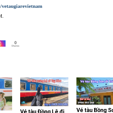
/vetaugiarevietnam
M.
0
Shares
Vé tàu Bồng S
Vé tàu Đồng Lê đi