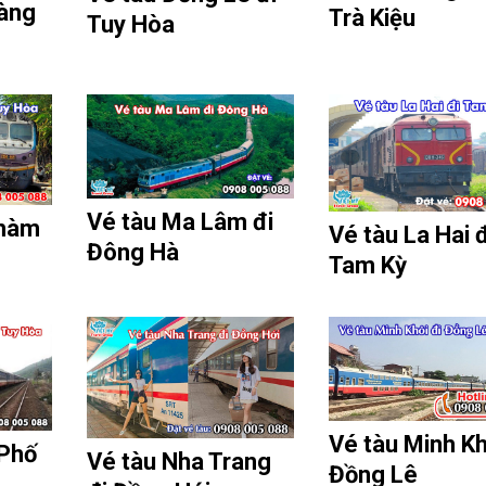
àng
Trà Kiệu
Tuy Hòa
Vé tàu Ma Lâm đi
Chàm
Vé tàu La Hai đ
Đông Hà
Tam Kỳ
Vé tàu Minh Kh
 Phố
Vé tàu Nha Trang
Đồng Lê