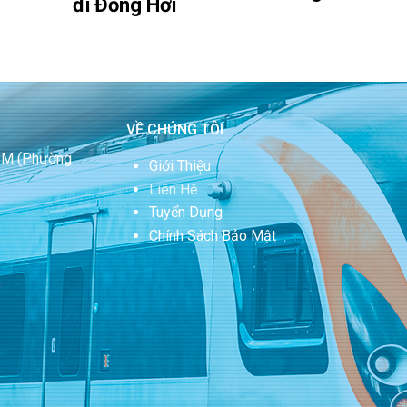
đi Đồng Hới
VỀ CHÚNG TÔI
HCM
(Phường
Giới Thiệu
Liên Hệ
Tuyển Dụng
Chính Sách Bảo Mật