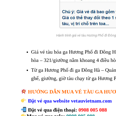
Hành trình giá vé tàu Hương Phố đi Đôn
Giá vé tàu hỏa ga Hương Phố đi Đông Hà
hòa – 321/giường nằm khoang 4 điều hò
Từ ga Hương Phố đi ga Đông Hà – Quảng
ghế, giường, giờ tàu chạy từ ga Hương 
HƯỚNG DẪN MUA VÉ TÀU GA HƯƠ
Đặt vé qua website
vetauvietnam.com
Đặt vé qua điện thoại:
0908 005 088
Mua vé qua zalo:
0908 005 088