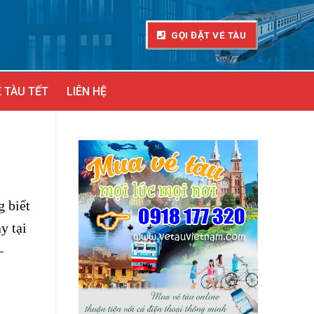
GỌI ĐẶT VÉ TÀU
 TÀU TẾT
LIÊN HỆ
 biết
y tại
–