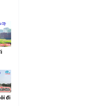
i
ôi đi