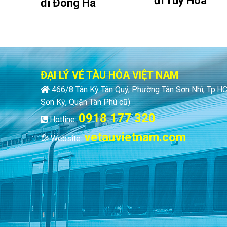
đi Tuy Hòa
đi Đông Hà
ĐẠI LÝ VÉ TÀU HỎA VIỆT NAM
466/8 Tân Kỳ Tân Quý, Phường Tân Sơn Nhì, Tp.
Sơn Kỳ, Quận Tân Phú cũ)
0918 177 320
Hotline:
vetauvietnam.com
Website: