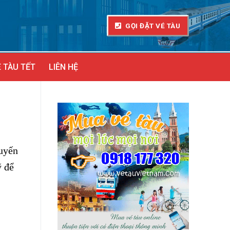
GỌI ĐẶT VÉ TÀU
 TÀU TẾT
LIÊN HỆ
tuyến
ỹ để