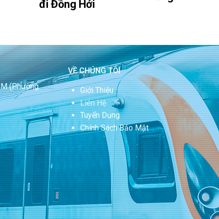
đi Đồng Hới
VỀ CHÚNG TÔI
HCM
(Phường
Giới Thiệu
Liên Hệ
Tuyển Dụng
Chính Sách Bảo Mật