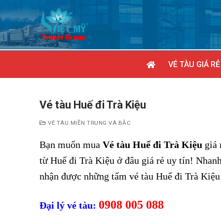
Chuyển
đến
nội
dung
VÉ TÀU GIÁ RẺ
Vé tàu Huế đi Trà Kiệu
VÉ TÀU MIỀN TRUNG VÀ BẮC
Bạn muốn mua
Vé tàu Huế đi Trà Kiệu
giá 
từ Huế đi Trà Kiệu ở đâu giá rẻ uy tín! Nhan
nhận được những tấm vé tàu Huế đi Trà Kiệ
0908 005 088
Đại lý vé tàu: