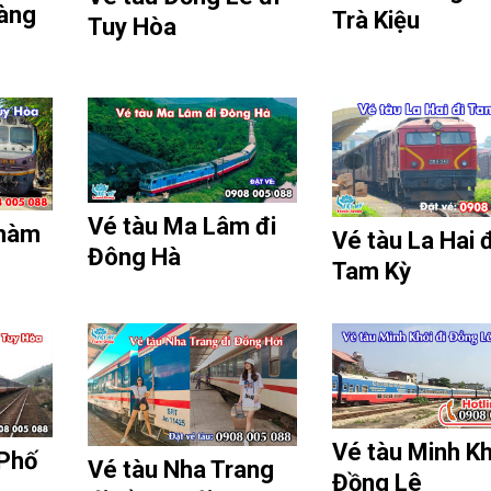
àng
Trà Kiệu
Tuy Hòa
Vé tàu Ma Lâm đi
Chàm
Vé tàu La Hai đ
Đông Hà
Tam Kỳ
Vé tàu Minh Kh
 Phố
Vé tàu Nha Trang
Đồng Lê