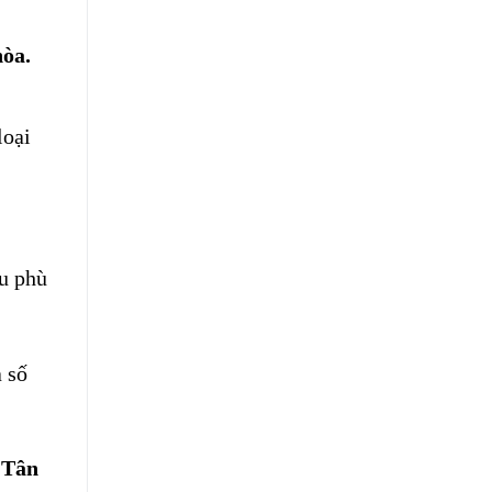
hòa.
loại
ệu phù
 số
 Tân