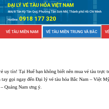
ĐẠI LÝ VÉ TÀU HỎA VIỆT NAM
466/8 Tân Kỳ Tân Quý, Phường Tân Sơn Nhì, Thành phố Hồ Chí Minh
0918 177 320
Hotline:
VÉ TÀU MIỀN NAM
VÉ TÀU MIỀN TRUNG VÀ BẮC
VÉ
rẻ uy tín! Tại Huế bạn không biết nên mua vé tàu trực 
h tay gọi ngay đến Đại lý vé tàu hỏa Bắc Nam – Việt M
u – Quảng Nam ưng ý.