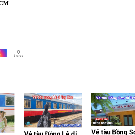
HCM
0
Shares
Vé tàu Bồng S
Vé tàu Đồng Lê đi