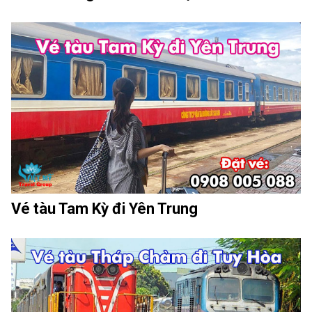
Vé tàu Tam Kỳ đi Yên Trung