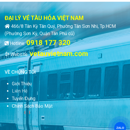
ĐẠI LÝ VÉ TÀU HỎA VIỆT NAM
466/8 Tân Kỳ Tân Quý, Phường Tân Sơn Nhì, Tp.HCM
(Phường Sơn Kỳ, Quận Tân Phú cũ)
0918 177 320
Hotline:
vetauvietnam.com
Website:
VỀ CHÚNG TÔI
Giới Thiệu
Liên Hệ
Tuyển Dụng
Chính Sách Bảo Mật
ZALO