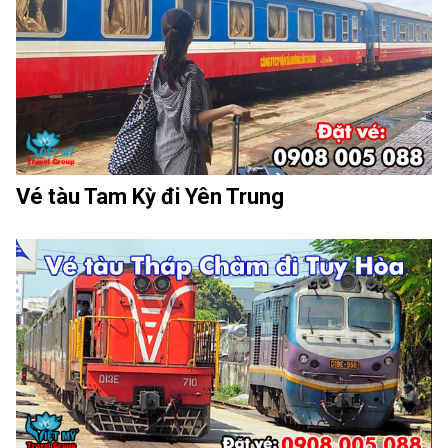
Vé tàu Tam Kỳ đi Yên Trung