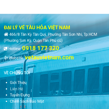
ĐẠI LÝ VÉ TÀU HỎA VIỆT NAM
466/8 Tân Kỳ Tân Quý, Phường Tân Sơn Nhì, Tp.HCM
(Phường Sơn Kỳ, Quận Tân Phú cũ)
0918 177 320
Hotline:
vetauvietnam.com
Website:
VỀ CHÚNG TÔI
Giới Thiệu
Liên Hệ
Tuyển Dụng
Chính Sách Bảo Mật