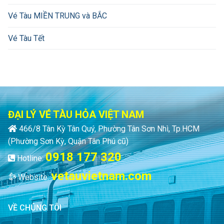
Vé Tàu MIỀN TRUNG và BẮC
Vé Tàu Tết
ĐẠI LÝ VÉ TÀU HỎA VIỆT NAM
466/8 Tân Kỳ Tân Quý, Phường Tân Sơn Nhì, Tp.HCM
(Phường Sơn Kỳ, Quận Tân Phú cũ)
0918 177 320
Hotline:
vetauvietnam.com
Website:
VỀ CHÚNG TÔI