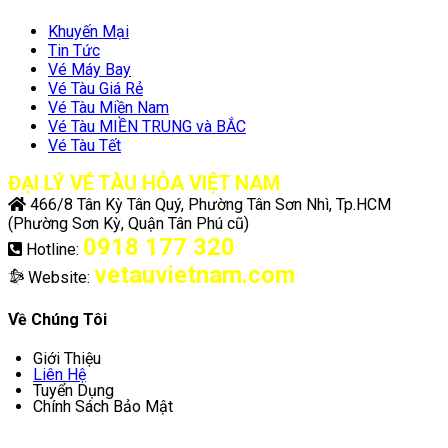
Khuyến Mại
Tin Tức
Vé Máy Bay
Vé Tàu Giá Rẻ
Vé Tàu Miền Nam
Vé Tàu MIỀN TRUNG và BẮC
Vé Tàu Tết
ĐẠI LÝ VÉ TÀU HỎA VIỆT NAM
466/8 Tân Kỳ Tân Quý, Phường Tân Sơn Nhì, Tp.HCM
(Phường Sơn Kỳ, Quận Tân Phú cũ)
0918 177 320
Hotline:
vetauvietnam.com
Website:
Về Chúng Tôi
Giới Thiệu
Liên Hệ
Tuyển Dụng
Chính Sách Bảo Mật