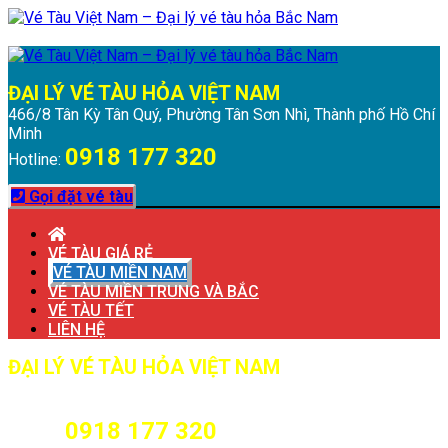
Chuyển
Menu
Đóng
đến
Menu
nội
dung
ĐẠI LÝ VÉ TÀU HỎA VIỆT NAM
466/8 Tân Kỳ Tân Quý, Phường Tân Sơn Nhì, Thành phố Hồ Chí
Minh
0918 177 320
Hotline:
Gọi đặt vé tàu
VÉ TÀU GIÁ RẺ
VÉ TÀU MIỀN NAM
VÉ TÀU MIỀN TRUNG VÀ BẮC
VÉ TÀU TẾT
LIÊN HỆ
ĐẠI LÝ VÉ TÀU HỎA VIỆT NAM
466/8 Tân Kỳ Tân Quý, Phường Tân Sơn Nhì, Thành phố Hồ Chí
Minh
0918 177 320
Hotline: