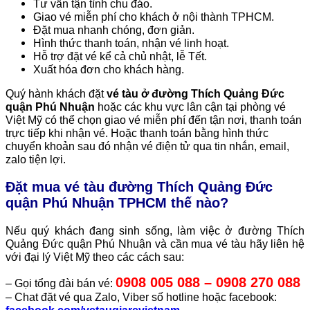
Tư vấn tận tình chu đáo.
Giao vé miễn phí cho khách ở nội thành TPHCM.
Đặt mua nhanh chóng, đơn giản.
Hình thức thanh toán, nhận vé linh hoạt.
Hỗ trợ đặt vé kể cả chủ nhật, lễ Tết.
Xuất hóa đơn cho khách hàng.
Quý hành khách đặt
vé tàu ở đường Thích Quảng Đức
quận Phú Nhuận
hoặc các khu vực lân cận tại phòng vé
Việt Mỹ có thể chọn giao vé miễn phí đến tận nơi, thanh toán
trực tiếp khi nhận vé. Hoặc thanh toán bằng hình thức
chuyển khoản sau đó nhận vé điện tử qua tin nhắn, email,
zalo tiện lợi.
Đặt mua vé tàu đường Thích Quảng Đức
quận Phú Nhuận TPHCM thế nào?
Nếu quý khách đang sinh sống, làm việc ở đường Thích
Quảng Đức quận Phú Nhuận và cần mua vé tàu hãy liên hệ
với đại lý Việt Mỹ theo các cách sau:
0908 005 088 – 0908 270 088
– Gọi tổng đài bán vé:
– Chat đặt vé qua Zalo, Viber số hotline hoặc facebook: