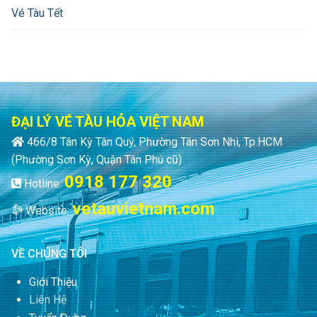
Vé Tàu Tết
ĐẠI LÝ VÉ TÀU HỎA VIỆT NAM
466/8 Tân Kỳ Tân Quý, Phường Tân Sơn Nhì, Tp.HCM
(Phường Sơn Kỳ, Quận Tân Phú cũ)
0918 177 320
Hotline:
vetauvietnam.com
Website:
VỀ CHÚNG TÔI
Giới Thiệu
Liên Hệ