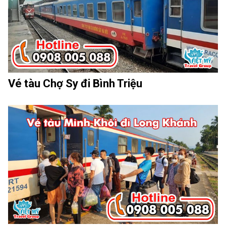
Vé tàu Chợ Sy đi Bình Triệu