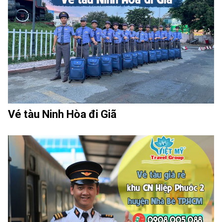
Vé tàu Ninh Hòa đi Giã