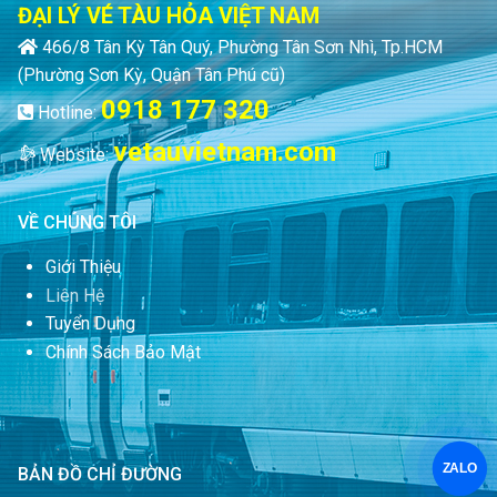
ĐẠI LÝ VÉ TÀU HỎA VIỆT NAM
466/8 Tân Kỳ Tân Quý, Phường Tân Sơn Nhì, Tp.HCM
(Phường Sơn Kỳ, Quận Tân Phú cũ)
0918 177 320
Hotline:
vetauvietnam.com
Website:
VỀ CHÚNG TÔI
Giới Thiệu
Liên Hệ
Tuyển Dụng
Chính Sách Bảo Mật
ZALO
BẢN ĐỒ CHỈ ĐƯỜNG