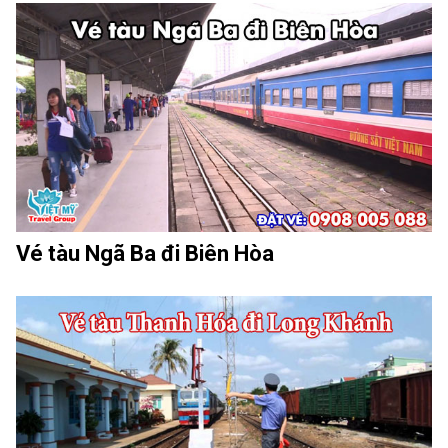
Vé tàu Ngã Ba đi Biên Hòa