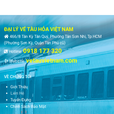
ĐẠI LÝ VÉ TÀU HỎA VIỆT NAM
466/8 Tân Kỳ Tân Quý, Phường Tân Sơn Nhì, Tp.HCM
(Phường Sơn Kỳ, Quận Tân Phú cũ)
0918 177 320
Hotline:
vetauvietnam.com
Website:
VỀ CHÚNG TÔI
Giới Thiệu
Liên Hệ
Tuyển Dụng
Chính Sách Bảo Mật