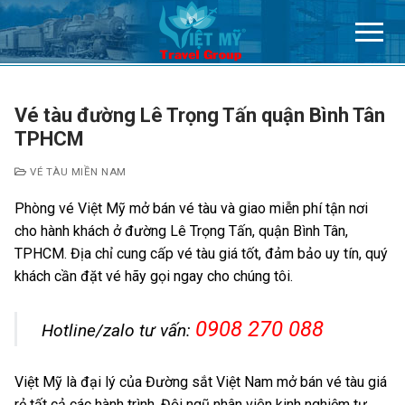
Chuyển
đến
nội
dung
Vé tàu đường Lê Trọng Tấn quận Bình Tân
TPHCM
VÉ TÀU MIỀN NAM
Phòng vé Việt Mỹ mở bán vé tàu và giao miễn phí tận nơi
cho hành khách ở đường Lê Trọng Tấn, quận Bình Tân,
TPHCM. Địa chỉ cung cấp vé tàu giá tốt, đảm bảo uy tín, quý
khách cần đặt vé hãy gọi ngay cho chúng tôi.
0908 270 088
Hotline/zalo tư vấn:
Việt Mỹ là đại lý của Đường sắt Việt Nam mở bán vé tàu giá
rẻ tất cả các hành trình. Đội ngũ nhân viên kinh nghiệm tư