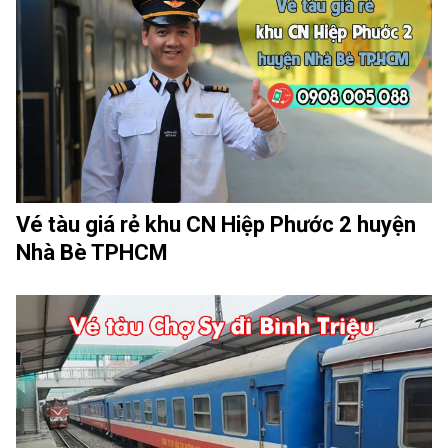
Vé tàu giá rẻ khu CN Hiệp Phước 2 huyện
Nhà Bè TPHCM