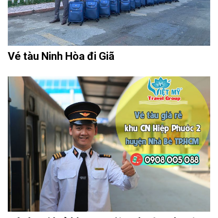
Vé tàu Ninh Hòa đi Giã