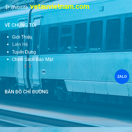
vetauvietnam.com
Website:
VỀ CHÚNG TÔI
Giới Thiệu
Liên Hệ
Tuyển Dụng
Chính Sách Bảo Mật
ZALO
BẢN ĐỒ CHỈ ĐƯỜNG