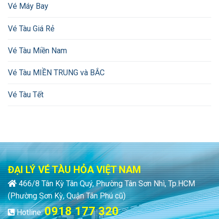
Vé Máy Bay
Vé Tàu Giá Rẻ
Vé Tàu Miền Nam
Vé Tàu MIỀN TRUNG và BẮC
Vé Tàu Tết
ĐẠI LÝ VÉ TÀU HỎA VIỆT NAM
466/8 Tân Kỳ Tân Quý, Phường Tân Sơn Nhì, Tp.HCM
(Phường Sơn Kỳ, Quận Tân Phú cũ)
0918 177 320
Hotline: