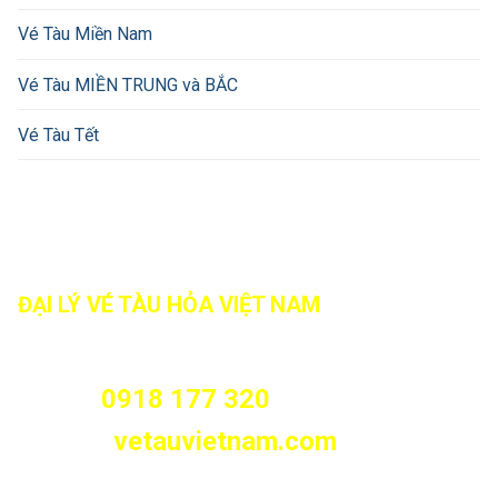
Vé Tàu Miền Nam
Vé Tàu MIỀN TRUNG và BẮC
Vé Tàu Tết
ĐẠI LÝ VÉ TÀU HỎA VIỆT NAM
466/8 Tân Kỳ Tân Quý, Phường Tân Sơn Nhì, Tp.HCM
(Phường Sơn Kỳ, Quận Tân Phú cũ)
0918 177 320
Hotline:
vetauvietnam.com
Website: