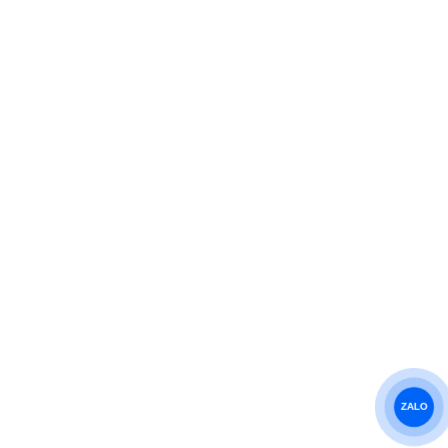
VỀ CHÚNG TÔI
Giới Thiệu
Liên Hệ
Tuyển Dụng
Chính Sách Bảo Mật
BẢN ĐỒ CHỈ ĐƯỜNG
ZALO